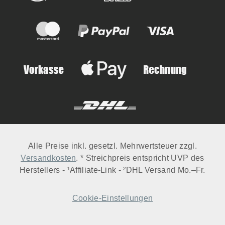
Alle Preise inkl. gesetzl. Mehrwertsteuer zzgl.
Versandkosten
. * Streichpreis entspricht UVP des
Herstellers - ¹Affiliate-Link - ²DHL Versand Mo.–Fr.
Cookie-Einstellungen