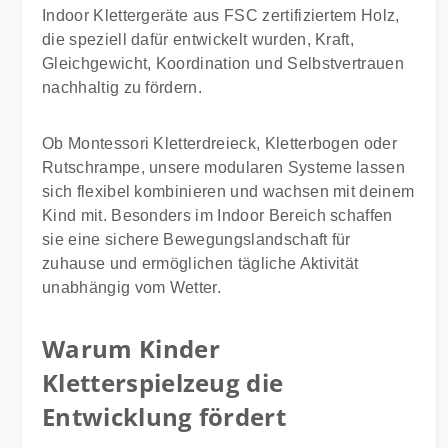
bestehende Spielsysteme um zusätzliche
Indoor Klettergeräte aus FSC zertifiziertem Holz,
Bewegungsreize. Produktdetails Altersempfehlung 0
die speziell dafür entwickelt wurden, Kraft,
bis 4 Jahre Gewichtsgrenze über 100 kg Material
Gleichgewicht, Koordination und Selbstvertrauen
100 Prozent Buchenholz aus FSC zertifizierter
nachhaltig zu fördern.
Forstwirtschaft Maße B 33 cm x T 1,5 cm x H 100 cm
Werkzeuglos sofort einsatzbereit5 Jahre
Ob Montessori Kletterdreieck, Kletterbogen oder
Herstellergarantie inklusive Kombinierbar mit allen
Rutschrampe, unsere modularen Systeme lassen
KINDAHOLZ Kletterspielzeugen Pflege und
sich flexibel kombinieren und wachsen mit deinem
Sicherheit Ein weiches, leicht feuchtes Tuch reicht in
Kind mit. Besonders im Indoor Bereich schaffen
der Regel aus, um das Produkt zu reinigen. Bei
sie eine sichere Bewegungslandschaft für
Bedarf kann ein mildes Reinigungsmittel verwendet
zuhause und ermöglichen tägliche Aktivität
werden. Aggressive Chemikalien sowie längerer
unabhängig vom Wetter.
Kontakt mit Wasser sollten vermieden werden, da
dies dem Holz schaden kann. Hinweis Wir
Warum Kinder
empfehlen die Aufsicht eines Erwachsenen bis zum
Alter von 2 Jahren. Nachhaltig und langlebig Die
Kletterspielzeug die
Kindaholz NOAH Rutschrampe ist eine langfristige
Entwicklung fördert
Investition in die gesunde Entwicklung deines
Kindes. Dank der stabilen Konstruktion und