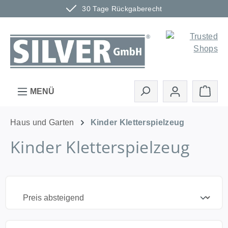
30 Tage Rückgaberecht
Zum Hauptinhalt springen
Ware
MENÜ
Haus und Garten
Kinder Kletterspielzeug
Kinder Kletterspielzeug