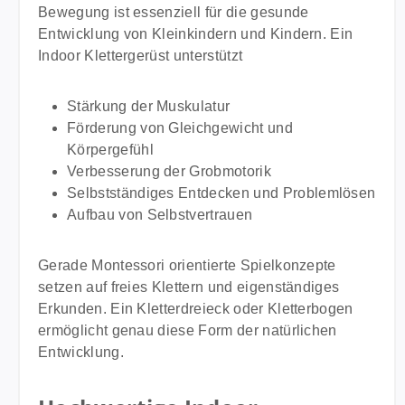
Bewegung ist essenziell für die gesunde
hochwertigen Verarbeitung begleitet sie Kinder über
Entwicklung von Kleinkindern und Kindern. Ein
mehrere Jahre hinweg und sorgt immer wieder für
Indoor Klettergerüst unterstützt
neue Spielimpulse. Lieferumfang: Rutschrampe
NOAH und 2 Befestigungsriemen
Stärkung der Muskulatur
Förderung von Gleichgewicht und
Körpergefühl
Verbesserung der Grobmotorik
Selbstständiges Entdecken und Problemlösen
Aufbau von Selbstvertrauen
Gerade Montessori orientierte Spielkonzepte
setzen auf freies Klettern und eigenständiges
Erkunden. Ein Kletterdreieck oder Kletterbogen
ermöglicht genau diese Form der natürlichen
Entwicklung.