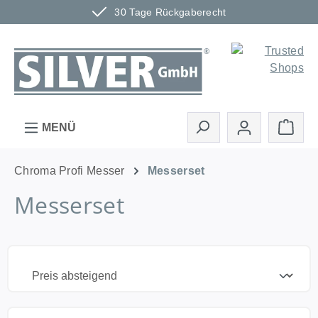
30 Tage Rückgaberecht
Zum Hauptinhalt springen
Ware
MENÜ
Chroma Profi Messer
Messerset
Messerset