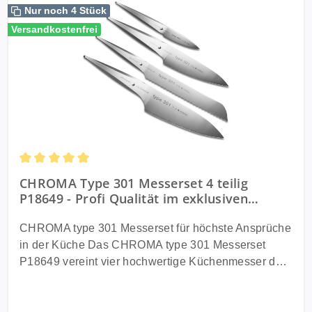
Nur noch 4 Stück
Versandkostenfrei
Durchschnittliche Bewertung von 5 von 5 Sternen
CHROMA Type 301 Messerset 4 teilig
P18649 - Profi Qualität im exklusiven
Porsche Design
CHROMA type 301 Messerset für höchste Ansprüche
in der Küche Das CHROMA type 301 Messerset
P18649 vereint vier hochwertige Küchenmesser der
legendären type 301 Serie in einem exklusiven Profi
Set. Entwickelt in Zusammenarbeit mit Ferdinand
Porsche verbindet dieses Messerset