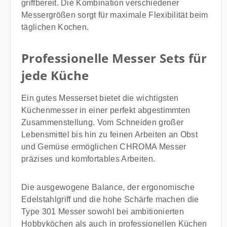
griffbereit. Die Kombination verschiedener
Schneideigenschaften für den täglichen Einsatz. Der
hochwertige Materialien, ergonomische Handhabung
Messergrößen sorgt für maximale Flexibilität beim
ergonomische Edelstahlgriff liegt angenehm in der
und außergewöhnliche Präzision. Ideal für alle die
täglichen Kochen.
Hand und ermöglicht sicheres und komfortables
ein exklusives Premium Messerset suchen das
Arbeiten. Die charakteristische Edelstahlperle
sowohl optisch als auch funktional höchsten
zwischen Griff und Klinge dient als
Professionelle Messer Sets für
Ansprüchen gerecht wird.
Orientierungspunkt und macht die Messer der Type
jede Küche
301 Serie weltweit unverwechselbar. Die CHROMA
Type 301 Messer werden von Spitzenköchen auf der
Ein gutes Messerset bietet die wichtigsten
ganzen Welt geschätzt und zählen zu den
Küchenmesser in einer perfekt abgestimmten
bekanntesten Design-Küchenmessern überhaupt.
Zusammenstellung. Vom Schneiden großer
Die Verbindung aus Funktionalität, Ergonomie und
Lebensmittel bis hin zu feinen Arbeiten an Obst
dem ikonischen Design von F.A. Porsche macht
und Gemüse ermöglichen CHROMA Messer
dieses Messerset zu einer hervorragenden Wahl für
präzises und komfortables Arbeiten.
alle, die Wert auf Qualität, Langlebigkeit und perfekte
Schneidergebnisse legen. Technische Daten Set-
Inhalt: Santoku (17,8 cm) & Schälmesser (7,7 cm)
Die ausgewogene Balance, der ergonomische
Serie: CHROMA Type 301 Klingenmaterial:
Edelstahlgriff und die hohe Schärfe machen die
japanischer Pure 301 Stahl Schliff: beidseitig
Type 301 Messer sowohl bei ambitionierten
Klingenhärte: 59 ± 1 HRC Griffmaterial: Edelstahl
Hobbyköchen als auch in professionellen Küchen