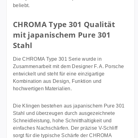
Besonderheit: Kombination aus Allroundmesser und
beliebt.
Präzisionswerkzeug Pflege: rostfrei, Reinigung von
Hand empfohlen Die wichtigsten Vorteile auf einen
CHROMA Type 301 Qualität
Blick Hochwertiges Messerset mit Santoku-Messer
mit japanischem Pure 301
und Schälmesser Original Design by F.A. Porsche
Japanischer Qualitätsstahl für hohe Schärfe und
Stahl
lange Standzeit Ideal zum Schneiden von Gemüse,
Fleisch, Fisch, Obst und Kräutern Ergonomischer
Die CHROMA Type 301 Serie wurde in
Edelstahlgriff mit markanter Edelstahlperle Perfekte
Zusammenarbeit mit dem Designer F. A. Porsche
Balance für präzises und ermüdungsfreies Arbeiten
entwickelt und steht für eine einzigartige
Beliebt bei Profiköchen und ambitionierten
Kombination aus Design, Funktion und
Hobbyköchen Hochwertige Geschenkidee für
hochwertigen Materialien.
Kochbegeisterte Mit dem CHROMA Type 301
Messerset P-29 erhältst du ein perfekt abgestimmtes
Die Klingen bestehen aus japanischem Pure 301
Premium-Messerset für den täglichen Einsatz in der
Stahl und überzeugen durch ausgezeichnete
Küche. Die Kombination aus Santoku und
Schneidleistung, hohe Schnitthaltigkeit und
Schälmesser bietet maximale Vielseitigkeit und
einfaches Nachschärfen. Der präzise V-Schliff
macht dieses Set zur idealen Wahl für alle, die
sorgt für die typische Schärfe der CHROMA