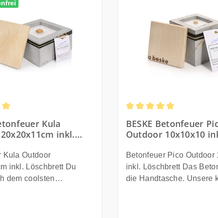
nfrei
ttliche Bewertung von 5 von 5 Sternen
Durchschnittliche Bewert
tonfeuer Kula
BESKE Betonfeuer Pi
20x20x11cm inkl.
Outdoor 10x10x10 ink
ett - HANDARBEIT
Löschbrett - 100%
 Germany
HANDARBEIT Made i
r Kula Outdoor
Betonfeuer Pico Outdoor
Germany
inkl. Löschbrett Du
inkl. Löschbrett Das Betonfeuer für
ch dem coolsten
die Handtasche. Unsere k
 aller Zeiten? Herzlichen
Variante mit der Größe 
ch: Du hast es gefunden!
ist der perfekte Begleiter 
r neustes Betonfeuer
entspannten Nachmittag 