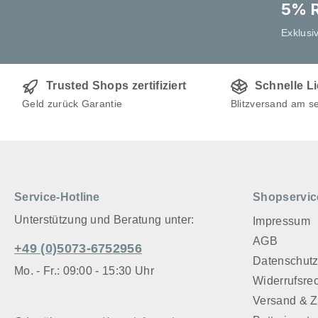
UNENDLI
5% R
NACHHAL
Exklusi
Das beson
Betonfeuer
als eine g
Trusted Shops zertifiziert
Schnelle L
dieser ein
Geld zurück Garantie
Blitzversand am s
Flamme, fa
Lagerfeuer
anderen W
Brennkörpe
das Wachs
abbrennen 
Service-Hotline
Shopservic
den berei
Unterstützung und Beratung unter:
Impressum
hineinlege
AGB
durch sein
+49 (0)5073-6752956
extrem lan
Datenschut
Mo. - Fr.: 09:00 - 15:30 Uhr
Jahre Licht 
Widerrufsre
HANDARBE
Versand & 
GERMANY: 