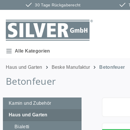
30 Tage Rückgaberecht
m Hauptinhalt springen
Zur Suche springen
Zur Hauptnavigation springen
Alle Kategorien
Haus und Garten
Beske Manufaktur
Betonfeuer
Betonfeuer
Kamin und Zubehör
Haus und Garten
Bialetti