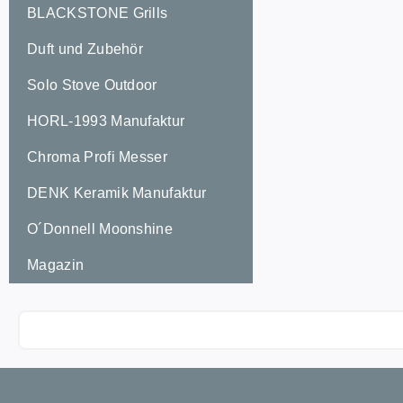
BLACKSTONE Grills
MANUFAKT
DAHINTER
Duft und Zubehör
wurden ein
Solo Stove Outdoor
sinnvolle 
Kerzenres
HORL-1993 Manufaktur
kennt es n
brennen ni
Chroma Profi Messer
Wachs alle
DENK Keramik Manufaktur
liebt es e
Lagerfeuer
O´Donnell Moonshine
naher Umg
haben. Das
Magazin
perfekt Lö
abbaubare
Kerzenrest
Gemütlich
erzeugt i
echte Lag