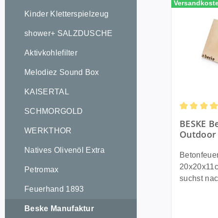
Versandkoste
Kinder Kletterspielzeug
shower+ SALZDUSCHE
Aktivkohlefilter
Melodiez Sound Box
KAISERTAL
SCHMORGOLD
Durchschni
BESKE Be
WERKTHOR
Outdoor 
Löschbr
Natives Olivenöl Extra
Made in
Betonfeue
20x20x11cm 
Petromax
suchst na
Feuerhand 1893
Betonfeuer
Glückwuns
Beske Manufaktur
Lerne unse