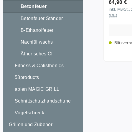
Regulärer
64,90 €
kennen und
Betonfeuer
inkl. MwSt., 
Herzklopfe
(DE)
Betonfeuer Ständer
Bauch. Da
Team, denn
B-Ethanolfeuer
Liebling k
abgerunde
Nachfüllwachs
Blitzvers
Betonoberf
Ätherisches Öl
Rest musst
Aufgrund 
Fitness & Calisthenics
Brenndaue
Alleskönne
58products
Esstisch a
abien MAGIC GRILL
Gartenlou
großartige
Schnittschutzhandschuhe
bestens geeignet
Daten: Gewicht: 7,9 kgMaße
Vogelschreck
Betonfeue
Grillen und Zubehör
Löschbrett
cmBETON