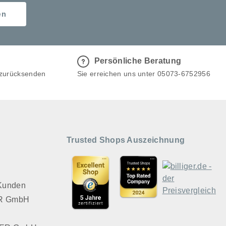
d der
en
füllt. Dazu
enig
 Reste in
nen Wachs
Persönliche Beratung
r Docht ist
 zurücksenden
Sie erreichen uns unter 05073-6752956
ruktur
n bis zu 10
it unserem
Trusted Shops Auszeichnung
nseren
and hält.
gossene,
 Kunden
tztendlich
VER GmbH
 erhält