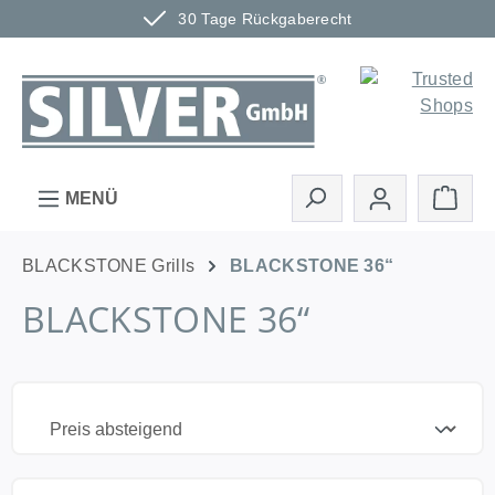
30 Tage Rückgaberecht
Zum Hauptinhalt springen
Ware
MENÜ
BLACKSTONE Grills
BLACKSTONE 36“
BLACKSTONE 36“