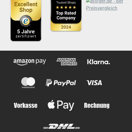
und noch warme Grillplatte mit einer dünnen Schicht
Conditioner einreiben. Dadurch bleibt die
Schutzschicht erhalten und Rostbildung wird
verhindert. Technische Daten Inhalt: 184 g (6.5 oz)
Konsistenz: Feste Pflegepaste Zutaten: Kokosöl,
Sojafett, Bienenwachs LebensmittelechtHersteller
Modellnummer: 4114 Mit dem Blackstone Griddle
Seasoning & Cast Iron Conditioner bleibt deine
Grillplatte dauerhaft geschützt und entwickelt mit
jeder Anwendung eine noch bessere Patina für
perfekte Grillergebnisse und maximale
Langlebigkeit.