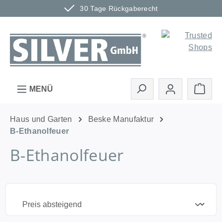
30 Tage Rückgaberecht
Zum Hauptinhalt springen
Ware
MENÜ
Haus und Garten
Beske Manufaktur
B-Ethanolfeuer
B-Ethanolfeuer