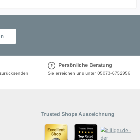
tät mit
 und wird
ebensraum
ekten.
en
n
r Obst,
n. Durch
ler Arten
Persönliche Beratung
thilfe immer
 zurücksenden
Sie erreichen uns unter 05073-6752956
Wildbienen-
tiv die
en
sseren
n.
ldbienen
Trusted Shops Auszeichnung
fügt über
en mit
messern