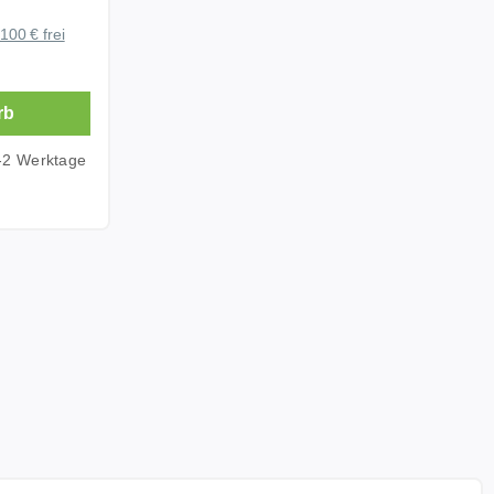
thilfe. Mit
100 € frei
hren
liche
rb
emüse und
tiv zum
1-2 Werktage
.
g und
net sich
al für
bstbäume.
ENK
en Sie eine
hte
ern
e
ten. Das
us