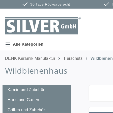
30 Tage Rückgaberecht
m Hauptinhalt springen
Zur Suche springen
Zur Hauptnavigation springen
Alle Kategorien
DENK Keramik Manufaktur
Tierschutz
Wildbiene
Wildbienenhaus
Kamin und Zubehör
Haus und Garten
Grillen und Zubehör