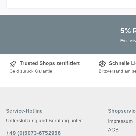
entwickelt
Dicht geb
Keramik sc
Hochwertig
5% R
frostfest, 
Exklusi
meerwasserresist
die Wärme
wieder abgegeb
Trusted Shops zertifiziert
Schnelle L
hygienisch zu
Geld zurück Garantie
Blitzversand am s
in Germany 15 Ja
Materialgarantie Die
Blume ist 
Keramik he
48 spechts
unterschi
Service-Hotline
Shopservic
die am hä
Unterstützung und Beratung unter:
Impressum
Solitär-In
AGB
dauerhafte
+49 (0)5073-6752956