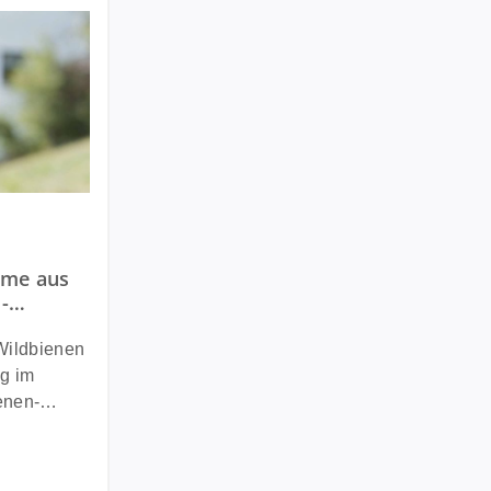
ung von 5 von 5 Sternen
ume aus
-
 für
 Wildbienen
ng im
et
en eine