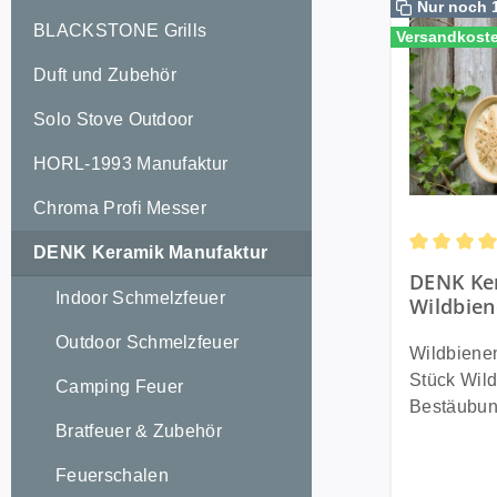
Nur noch 
BLACKSTONE Grills
Versandkoste
Duft und Zubehör
Solo Stove Outdoor
HORL-1993 Manufaktur
Chroma Profi Messer
DENK Keramik Manufaktur
Durchschni
DENK Ke
Indoor Schmelzfeuer
Wildbie
CeraNatu
Outdoor Schmelzfeuer
WBHBS
Wildbiene
Stück Wildbienen sind für die
Camping Feuer
Bestäubung
Bratfeuer & Zubehör
Bestand is
leider sta
Feuerschalen
der Denk 