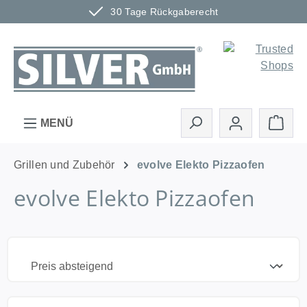
30 Tage Rückgaberecht
Zum Hauptinhalt springen
Ware
MENÜ
Grillen und Zubehör
evolve Elekto Pizzaofen
evolve Elekto Pizzaofen