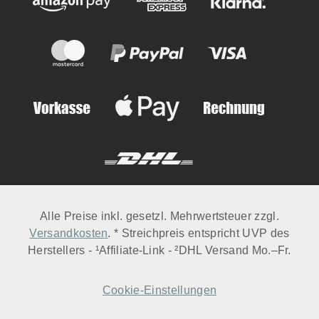
jeder Anwendung eine noch bessere Patina für
perfekte Grillergebnisse und maximale
Langlebigkeit.
Alle Preise inkl. gesetzl. Mehrwertsteuer zzgl.
Versandkosten
. * Streichpreis entspricht UVP des
Herstellers - ¹Affiliate-Link - ²DHL Versand Mo.–Fr.
Cookie-Einstellungen