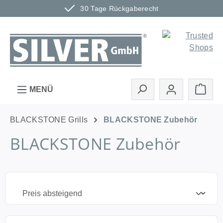
30 Tage Rückgaberecht
Zum Hauptinhalt springen
Ware
MENÜ
BLACKSTONE Grills
BLACKSTONE Zubehör
BLACKSTONE Zubehör