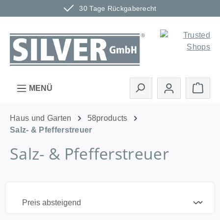
30 Tage Rückgaberecht
Zum Hauptinhalt springen
Ware
MENÜ
Haus und Garten
58products
Salz- & Pfefferstreuer
Salz- & Pfefferstreuer