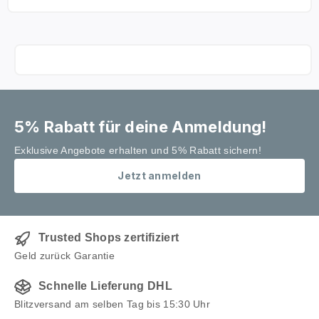
Nr. T_01_37_01 Gewicht 58 g Wird in einer schönen
Geschenkbox geliefert. Lieferung:Würzschmusie
KUSCHELIG - Pfefferstreuer
5% Rabatt für deine Anmeldung!
Exklusive Angebote erhalten und 5% Rabatt sichern!
Jetzt anmelden
Trusted Shops zertifiziert
Geld zurück Garantie
Schnelle Lieferung DHL
Blitzversand am selben Tag bis 15:30 Uhr