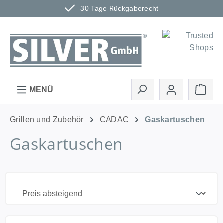
30 Tage Rückgaberecht
Zum Hauptinhalt springen
Ware
MENÜ
Grillen und Zubehör
CADAC
Gaskartuschen
Gaskartuschen