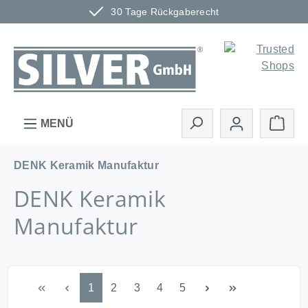
30 Tage Rückgaberecht
Zum Hauptinhalt springen
Ware
MENÜ
DENK Keramik Manufaktur
DENK Keramik
Manufaktur
Seite
Seite
Seite
Seite
Seite
1
2
3
4
5