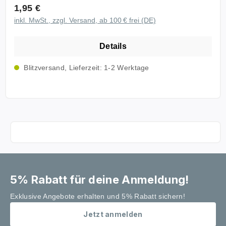
Regulärer Preis:
1,95 €
inkl. MwSt., zzgl. Versand, ab 100 € frei (DE)
Details
Blitzversand, Lieferzeit: 1-2 Werktage
5% Rabatt für deine Anmeldung!
Exklusive Angebote erhalten und 5% Rabatt sichern!
Jetzt anmelden