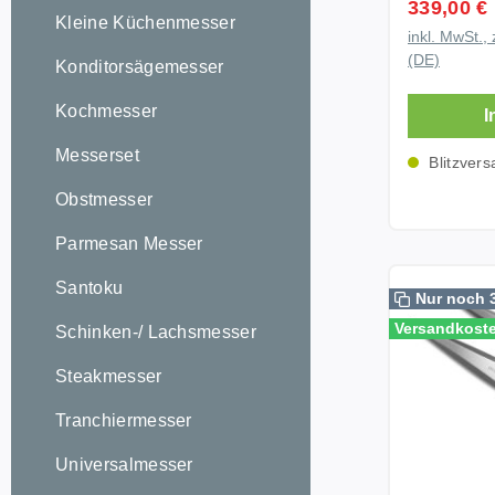
Verkaufsp
339,00 €
Set. Entwi
Kleine Küchenmesser
inkl. MwSt., 
mit Ferdin
(DE)
Konditorsägemesser
dieses Me
außergewö
Kochmesser
I
kompromis
perfekter Erg
Messerset
Blitzvers
besteht a
Obstmesser
Kochmesse
Kochmesse
Parmesan Messer
einem Sch
für nahezu
Santoku
Nur noch 
der Küche 
Versandkoste
Schinken-/ Lachsmesser
Fleisch, F
feine Kräu
Steakmesser
Messerset 
komfortabel 
Tranchiermesser
Messer wer
Universalmesser
hochwerti
geliefert u