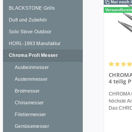
Nur noch 
BLACKSTONE Grills
Versandkoste
Duft und Zubehör
Solo Stove Outdoor
HORL-1993 Manufaktur
Chroma Profi Messer
Ausbeinmesser
Durchschni
CHROMA 
Austernmesser
4 teilig 
im exklu
Brotmesser
CHROMA ty
höchste A
Chinamesser
Das CHRO
Filetiermesser
P18649 ver
Küchenmes
Gemüsemesser
301 Serie 