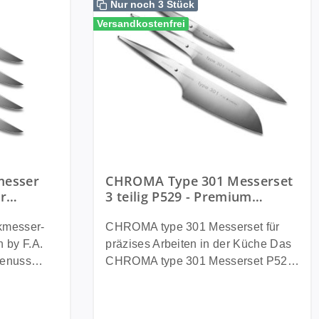
Nur noch 3 Stück
Versandkostenfrei
messer
CHROMA Type 301 Messerset
ür
3 teilig P529 - Premium
ign by
Messer im exklusiven Porsche
Design
messer-
CHROMA type 301 Messerset für
n by F.A.
präzises Arbeiten in der Küche Das
CHROMA type 301 Messerset P529
 Messer.
vereint drei hochwertige Profi
Messer der legendären type 301
reint
Serie in einem exklusiven Set.