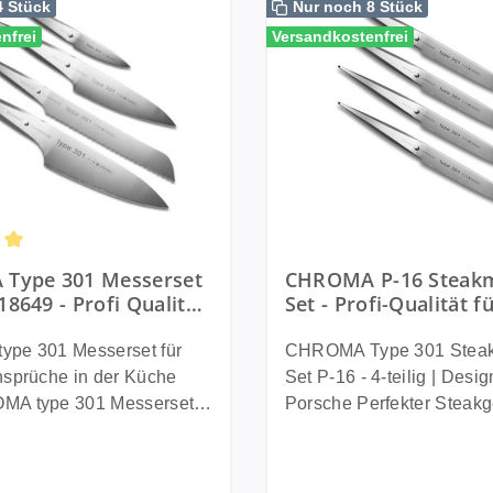
4 Stück
Nur noch 8 Stück
nfrei
Versandkostenfrei
ttliche Bewertung von 5 von 5 Sternen
Type 301 Messerset
CHROMA P-16 Steak
P18649 - Profi Qualität
Set - Profi-Qualität f
siven Porsche Design
Steakliebhaber - Des
F.A. Porsche
pe 301 Messerset für
CHROMA Type 301 Steak
nsprüche in der Küche
Set P-16 - 4-teilig | Desig
MA type 301 Messerset
Porsche Perfekter Steakgenuss
eint vier hochwertige
beginnt mit dem richtigen
ser der legendären type
Das CHROMA Type 301
in einem exklusiven Profi
Steakmesser-Set P-16 ve