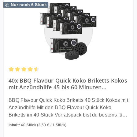
Nur noch 6 Stück
Durchschnittliche Bewertung von 4.5 von 5 Sternen
40x BBQ Flavour Quick Koko Briketts Kokos
mit Anzündhilfe 45 bis 60 Minuten
Brenndauer
BBQ Flavour Quick Koko Briketts 40 Stück Kokos mit
Anzündhilfe Mit den BBQ Flavour Quick Koko
Briketts im 40 Stück Vorratspack bist du bestens für
zahlreiche Grillabende ausgestattet. Die Briketts
Inhalt:
40 Stück
(2,50 € / 1 Stück)
sind ideal für den Cobb Holzkohlegrill sowie
kompakte Tischgrills und überzeugen durch ihre