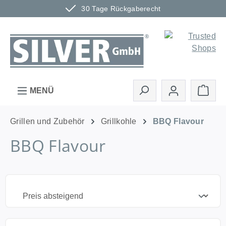
30 Tage Rückgaberecht
Zum Hauptinhalt springen
Ware
MENÜ
Grillen und Zubehör
Grillkohle
BBQ Flavour
BBQ Flavour