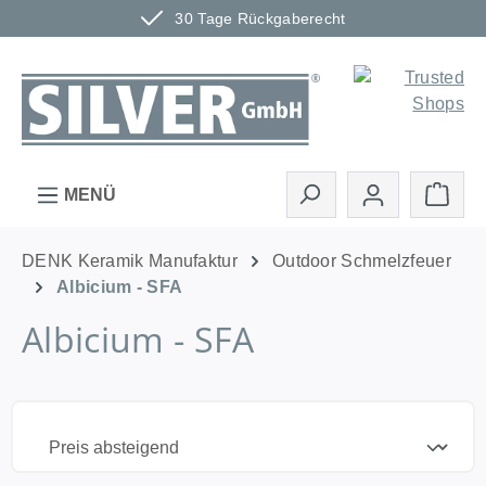
30 Tage Rückgaberecht
Zum Hauptinhalt springen
Ware
MENÜ
DENK Keramik Manufaktur
Outdoor Schmelzfeuer
Albicium - SFA
Albicium - SFA