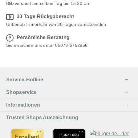
Albicium® schützen Sie Ihr Schmelzfeuer optimal
Blitzversand am selben Tag bis 15:30 Uhr
und sorgen dafür, dass es jederzeit bereit ist, eine
stimmungsvolle Atmosphäre zu schaffen.
30 Tage Rückgaberecht
Unbenutzt innerhalb von 30 Tagen zurücksenden
Persönliche Beratung
Sie erreichen uns unter 05073-6752956
Service-Hotline
Shopservice
Informationen
Trusted Shops Auszeichnung