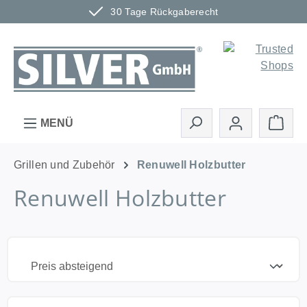
30 Tage Rückgaberecht
Zum Hauptinhalt springen
Ware
MENÜ
Grillen und Zubehör
Renuwell Holzbutter
Renuwell Holzbutter