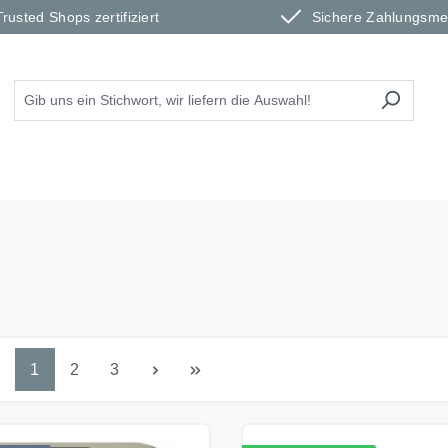
Trusted Shops zertifiziert
Sichere Zahlungsm
Seite
Seite
Seite
1
2
3