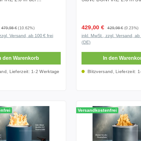
apeln Sie einfach
Rauchentwicklung. Mit einem
eilt, während Akku und Eis
Tischfläche Fire Starter G
 Farbe Gunmetal Metallic
Steel kombiniert zeitlose
 Brennholz um den Kegel
Durchmesser von ca. 49,5
erden. Ideal für längere
schnelles und unkomplizi
 modernes Design mit
Design mit moderner Feu
ßen Sie innerhalb
die BONFIRE 2.0 die perf
e. Spürbare
Entzünden Gefertigt aus
r Feuertechnik und
und effizienter Wärmevert
Zeit ein gleichmäßig
Kombination aus kompak
reis:
Verkaufspreis:
429,00 €
m Außenbereich mit
Regulärer Preis:
hochwertigem Edelstahl f
Regulärer Preis:
479,98 €
(10.62%)
429,98 €
(0.23%)
r Wärmeverteilung.
Zusammen mit dem pass
 In Kombination
und starker Heizleistung.
r Frischezone Die
maximale Langlebigkeit Id
zzgl. Versand, ab 100 € frei
inkl. MwSt., zzgl. Versand, ab 
 mit dem passenden
Wärmeverteiler entsteht 
tional erhältlichen Solo
mitgelieferte Standfuß sc
47 kühlt nicht nur den
Garten, Terrasse und Out
(DE)
iler entsteht ein nahezu
rauchfreies Lagerfeuererl
 Starter Gel™ kann die
empfindliche Untergründ
 Box, sondern verbessert
Lounge
s Feuererlebnis mit
beeindruckendem Flamme
ar bis zu dreimal
ermöglicht einen sichere
lima direkt um dich
n den Warenkorb
In den Warenko
kendem Flammenbild und
angenehmer Rundumwär
entzündet werden als mit
auf Terrasse, Balkon oder
urch entsteht deine
er Rundumwärme. Die
hochwertige Edelstahl Op
chen Methoden.
Die herausnehmbare Bod
and, Lieferzeit: 1-2 Werktage
Blitzversand, Lieferzeit: 
e Abkühlung bei Hitze.
unmetal Metallic
perfekt auf Terrasse, Balk
er Edelstahl für viele
und Auffangschale erleich
C kühler: in 60 cm
 sorgt dabei für einen
Garten oder zum Campin
nis Gefertigt aus
Reinigung und sorgen fü
 Bis zu 3 °C kühler: in
 hochwertigen und
Raucharme Feuerschale 
gem Edelstahl überzeugt
Komfort im Alltag. Solo Stove
fernung Bis zu 2 °C
Look auf Terrasse, Balkon
hochwertigem Edelstahl Die Solo
 durch ihre
Wärmeverteiler für mehr Wä
180 cm Entfernung Der
nnovative
Stove BONFIRE 2.0 über
hnliche Robustheit und
Solo Stove Wärmeverteil
nfrei
 Windchill 47 hält nicht
Versandkostenfrei
le mit raucharmer
durch ihre innovative
beständigkeit. Mit der Zeit
speziell für die BONFIRE
 Getränke angenehm kühl,
ziellen
Sekundärverbrennungste
 das Material eine
Feuerschale entwickelt un
rgt auch bei dir für eine
erbrennungstechnologie
Frischluft wird durch die 
stische gold-blaue Patina,
die Hitze gleichmäßig n
nde Abkühlung an heißen
ie Solo Stove BONFIRE
Lüftungsöffnungen anges
euerschale zu einem
statt nur nach oben. Dad