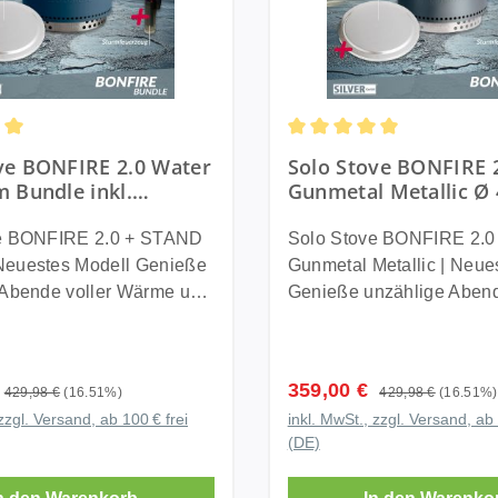
ch weniger Rauch als
doppelwandigen System e
en Unikat macht. Der
profitieren mehrere Pers
lumen Mit einem
 Feuerschalen. Frischluft
erneut verbrannt. Dadurch
e Standfuß ermöglicht den
gleichzeitig von angene
ermögen von ca. 45
nten angesaugt, im
ein besonders effizientes
f unterschiedlichen
rund um die Feuerstelle.
et die Solo Stove
digen System erhitzt und
deutlich weniger Rauche
en und sorgt gleichzeitig
an kühlen Abenden sorgt 
7 viel Platz für Getränke,
brannt. Dadurch entsteht
als bei herkömmlichen
timale Luftzirkulation. Die
Wärmeverteiler für ein de
el, Grillgut und Snacks.
es, effizientes Feuer mit
Feuerschalen. Gefertigt aus
e Verarbeitung wird durch
angenehmeres Outdoor Er
ttliche Bewertung von 5 von 5 Sternen
Durchschnittliche Bewert
Getränkedosen finden in
ve BONFIRE 2.0 Water
Solo Stove BONFIRE 
ärmeleistung und
robustem Edelstahl bietet
lange Herstellergarantie
Gefertigt aus hochwertig
x Platz. Damit eignet sie
m Bundle inkl.
Gunmetal Metallic Ø
ender Flammenoptik. Die
BONFIRE 2.0 eine hohe
rstrichen. Erweiterbar
Edelstahl passt der Wärm
t für Familien,
l Deckel + Standfuß +
Bundle inkl. Edelstah
e Verarbeitung aus
Langlebigkeit und modern
chem Zubehör Die
optisch perfekt zur BONF
che +
Standfuß + Tragetasc
flüge, Festivals,
e BONFIRE 2.0 + STAND
Solo Stove BONFIRE 2.
delstahl sorgt für hohe
Mit einem Durchmesser v
 lässt sich perfekt mit
und lässt sich schnell mo
uerzeug
Sturmfeuerzeug
tys oder lange BBQ
stes Modell Genieße
Gunmetal Metallic | Neue
und lange Haltbarkeit. Mit
cm eignet sich die Feuers
greichen Solo Stove
Die robuste Konstruktion s
 Abende voller Wärme und
Genieße unzählige Abend
chmesser von ca. 49,5 cm
für gemütliche Abende mi
ogramm erweitern.
eine optimale Wärmevert
k Funktion Die im
her Atmosphäre mit deiner
Wärme und harmonische
e BONFIRE 2.0 ausreichend
und Freunden. Der mitgel
hältlich sind
hohe Stabilität. Vorteile der Solo
ng enthaltene Solo Stove
euerschale: Raucharm,
Atmosphäre mit deiner Bo
gemütliche Abende mit
Standfuß schützt empfind
iler für noch mehr
Stove BONFIRE 2.0 mit
Cooler Battery 17Ah
d unvergleichlich
Feuerschale: Raucharm, 
eunden. Mehr Wärme
Untergründe und sorgt fü
reis:
Verkaufspreis:
359,00 €
swärme, ein Funkenschutz
Regulärer Preis:
Wärmeverteiler Nahezu rauchfreies
Regulärer Preis:
429,98 €
(16.51%)
429,98 €
(16.51%)
 den mobilen Betrieb
! Mit dem passenden
unvergleichlich gemütlich
lo Stove Wärmeverteiler
sicheren Einsatz. Mehr Wärme
iche Sicherheit, ein
Feuer dank effizienter
zzgl. Versand, ab 100 € frei
inkl. MwSt., zzgl. Versand, ab 
g von einer Steckdose.
kann Bonfire an noch mehr
passenden Standfuß kann
nde Wärmeverteiler
durch den Solo Stove
-Deckel zum Schutz vor
Sekundärverbrennung Angenehme
(DE)
e Einsätze kann die
wendet werden, ohne den
an noch mehr Orten verw
e aufsteigende Hitze
Wärmeverteiler Der passende
einflüssen, der Surround
Wärmeverteilung rund um
47 auch direkt über das
beschädigen.
werden, ohne den Boden
ig nach außen und sorgt
Wärmeverteiler sorgt dafü
entisch für zusätzlichen
Feuerschale Hochwertiger Edelstahl