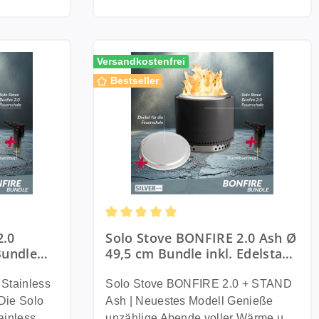
amilie und
einen sicheren Stand. Langlebigkeit
rgt dafür,
Raucharme Feuerschale mit
ve Summit
für jedes Wetter Gefertigt aus
mmt, wo sie
innovativer Sekundärverbrennung
nt
robustem, pulverbeschichtetem
Garten,
Die Solo Stove BONFIRE 2.0
tive
Stahl und ausgestattet mit UV-
Versandkostenfrei
entspannte
überzeugt durch ihre spezielle
Zubehör in
Schutzbarrieren, ist der Surround
Bestseller
 Familie.
Luftzirkulationstechnologie.
lettpaket.
äußerst widerstandsfähig und
Frischluft wird von unten angesaugt,
bestens für den Außenbereich
olo
im doppelwandigen System erhitzt
olo Stove
geeignet. Die Feuerschale Bonfire
zeugt
und erneut verbrannt. Dadurch
 Stove Fire
2.0 aus Edelstahl garantiert
gn aus
entsteht eine besonders saubere
 einfaches
zusätzlich eine langlebige,
ine
und effiziente Verbrennung mit
hitzebeständige Nutzung.
deutlich weniger Rauch als bei
igen Einsatz
Kombiniere den Surround mit
. Durch
herkömmlichen Feuerschalen. Die
durch
weiteren Solo Stove Accessoires
hochwertige Verarbeitung aus
hnologie
wie dem Funkenschutz oder dem
Durchschnittliche Bewertung von 5 von 
2.0
Solo Stove BONFIRE 2.0 Ash Ø
rd
robustem Edelstahl sorgt für
helle Solo
Grillrost und erlebe noch mehr
Bundle
49,5 cm Bundle inkl. Edelstahl
rgewärmt
Langlebigkeit und eine moderne
n
Komfort bei deinen Grillabenden.
verteiler
Deckel + Standfuß +
durch
Optik. Mit einem Durchmesser von
iele
Technische Details: Feuerschale
sche +
Tragetasche +
Stainless
Solo Stove BONFIRE 2.0 + STAND
er mit
ca. 49,5 cm bietet die BONFIRE 2.0
kel dient
Bonfire 2.0: Aus hochwertigem
Sturmfeuerzeug
Ash | Neuestes Modell Genieße
 minimaler
genügend Platz für gemütliche
raktische
Edelstahl, perfekt für dein Outdoor-
ainless
unzählige Abende voller Wärme und