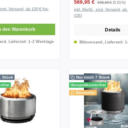
 Preis:
Verkaufspreis:
569,95 €
Regulärer Preis:
599,99 €
(5.01%)
. Damit bleiben nicht nur
innovative raucharme Fe
zzgl. Versand, ab 100 € frei
inkl. MwSt., zzgl. Versand, ab 
und Lebensmittel
wird mit praktischem Zub
(DE)
g gekühlt, sondern du
geliefert und sorgt bereit
eichzeitig eine
ersten Einsatz für höchst
n den Warenkorb
Details
 Abkühlung direkt an
beeindruckende Flammen
ngsplatz. Ob beim
außergewöhnliches Outd
and, Lieferzeit: 1-2 Werktage
Blitzversand, Lieferzeit: 
rillabend, Festival, am
Erlebnis. Dank der modernen Solo
er Terrasse oder im
Stove Signature Flame T
e Solo Stove Windchill 47
und dem optimierten Luft
rgt für kalte Getränke,
entsteht ein besonders s
ft und deutlich mehr
Feuer mit deutlich wenig
1 Stück
Nur noch 7 Stück
heißen Tagen. Solo
als bei herkömmlichen Fe
nfrei
Versandkostenfrei
chill 47 Kühlbox und
Die niedrige Bauweise sor
Bestseller
agerät in einem Anders
noch bessere Sicht auf 
ormale Kühlbox nutzt die
und schafft eine einzigart
7 ein intelligentes
Atmosphäre im Garten ode
 Eis, Wasser, Ventilator
Terrasse. Im Essential Bundle sind
tauscher. Die erzeugte
neben der Summit 24 Feu
 wird aktiv nach außen
ein passender Edelstahld