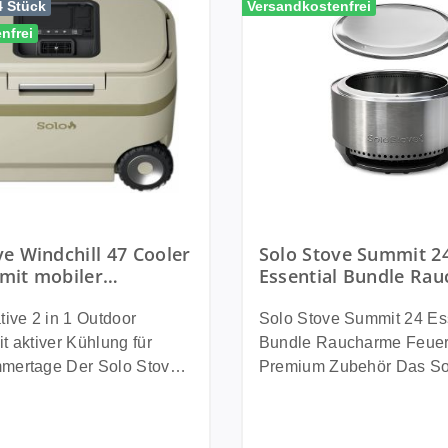
4 Stück
Versandkostenfrei
nfrei
ve Windchill 47 Cooler
Solo Stove Summit 2
mit mobiler
Essential Bundle Ra
age für Camping,
Feuerschale mit Deck
 Outdoor inkl. 17Ah
Fire Starter Gel
tive 2 in 1 Outdoor
Solo Stove Summit 24 Es
t aktiver Kühlung für
Bundle Raucharme Feuer
 Der Solo Stove
Premium Zubehör Das Solo Stove
47 Cooler verbindet eine
Summit 24 Essential Bund
ge Outdoor Kühlbox mit
alles, was Sie für unverg
grierten mobilen
Abende am Feuer benötig