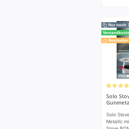
aktiviert d
Technolog
Windchill 
höhere, he
trockene L
Flammen al
außen geb
Nur noch 
Design sor
an heißen
Versandkoste
um das Feu
schnelle u
Bestseller
auf die be
möchtest. Misting Modus mit
Signature
erfrischend
Das Ergebn
Misting Mo
außergewö
Wasser au
mit deutli
erzeugt ei
maximaler
Dadurch e
Revolutio
Frischegef
Strike Cone™ Das Herz
oder Entspa
Durchschni
Solo Sto
Summit 24"
Modus für 
Gunmetal
angemelde
Laufzeit Im Eco Modus wird die
Bundle in
Diese inno
Wasserpum
Wärmever
Solo Stov
ermöglicht
ausschließ
Tragetas
Metallic mit 
und unkom
genutzt. D
Sturmfe
Stove BON