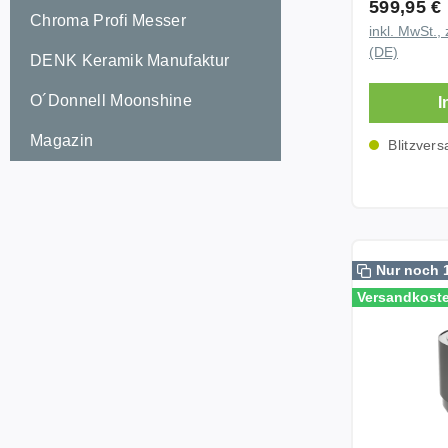
Regulärer
599,95 €
Klimagerät
Chroma Profi Messer
inkl. MwSt., 
Getränke 
(DE)
DENK Keramik Manufaktur
zuverlässi
genießt gl
O´Donnell Moonshine
I
angenehme
deinem Liebli
Magazin
Blitzvers
Camping, G
See, auf d
Garten, di
Kühlbox so
frische Lu
Nur noch 
Komfort an 
Versandkoste
Stove Wind
mobiles Klim
als eine n
Windchill 4
System aus
und Wärme
kühle Luft