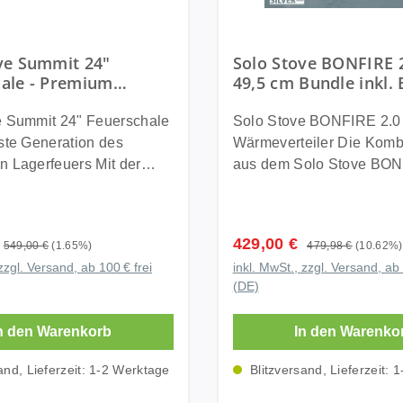
d sorgt für eine
sowie das Solo Stove Fire
 Frischezone. Die
Gel enthalten. Der Decke
ve Summit 24"
Solo Stove BONFIRE 
e Sprühnebel Funktion
verwandelt die Feuerstel
ale - Premium
49,5 cm Bundle inkl. 
ltes Wasser aus der
dem vollständigen Ausküh
lle mit Quick-Strike
Wärmeverteiler + St
utzen und erzeugt einen
eine praktische Ablageflä
nd raucharmer
Tragetasche +
e Summit 24" Feuerschale
Solo Stove BONFIRE 2.0 
n Nebel für noch mehr
während das Feuerstarter 
ung für 5-7 Personen
Sturmfeuerzeug
ste Generation des
Wärmeverteiler Die Kombination
g bei hohen
besonders schnelles und
agerfeuers Mit der
aus dem Solo Stove BON
modi dank
Entzünden des Feuers sorgt.
 Stove Summit 24" setzt
und dem passenden Wärm
r Lid Technologie Die
integrierte Standkonstruk
e einen neuen Maßstab für
sorgt für gemütliche
 Windchill 47 verfügt über
ermöglicht den sicheren E
 Feuerschalen. Entwickelt
Lagerfeuerabende mit be
rne Deckel Technologie
vielen Untergründen, ohn
reis:
Verkaufspreis:
429,00 €
Regulärer Preis:
Regulärer Preis:
549,00 €
(1.65%)
479,98 €
(10.62%)
inter den weltweit
effizienter Wärmeabgabe
erschiedenen
zusätzliches Zubehör benö
zzgl. Versand, ab 100 € frei
inkl. MwSt., zzgl. Versand, ab 
ten raucharmen
innovativen Sekundärver
ammen. Je nach Situation
Hochwertiger Edelstahl s
(DE)
en, vereint die Summit
entsteht ein nahezu rauch
 zwischen maximaler
für maximale Langlebigkei
Feuererlebnis mit beein
ng, Sprühnebel oder
Korrosionsbeständigkeit 
n den Warenkorb
In den Warenko
ngstechnologie,
Flammenbild und deutlic
arender Nutzung wählen.
Jahre Freude am Feuer. Ob
kende Flammen und eine
Rauchentwicklung als be
odus für maximale
entspannte Sommeraben
and, Lieferzeit: 1-2 Werktage
Blitzversand, Lieferzeit: 
 einfache Handhabung.
klassischen Feuerschale
us
gesellige Gartenpartys o
erbesserten Luftstrom-
Wärmeverteiler lenkt die