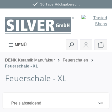
30 Tage Rückgaberecht
Zum Hauptinhalt springen
Ware
MENÜ
DENK Keramik Manufaktur
Feuerschalen
Feuerschale - XL
Feuerschale - XL