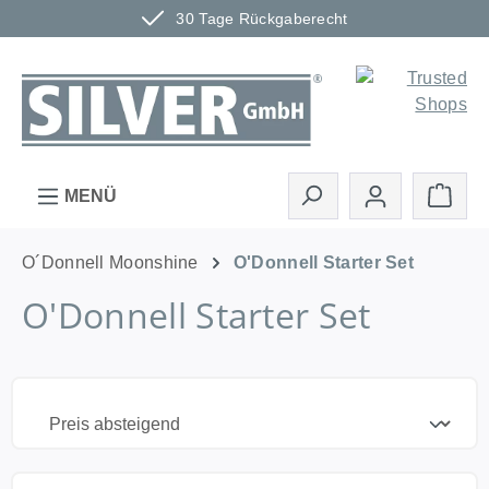
30 Tage Rückgaberecht
Zum Hauptinhalt springen
Ware
MENÜ
O´Donnell Moonshine
O'Donnell Starter Set
O'Donnell Starter Set