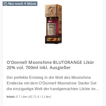
Nur noch 4 Stück
O'Donnell Moonshine BLUTORANGE Likör
20% vol. 700ml inkl. Ausgießer
Der perfekte Einstieg in die Welt des Moonshine
Entdecke mit dem O'Donnell Moonshine Starter Set
die einzigartige Welt der handgemachten Liköre im
legendären Mason Jar. Ob für Dich selbst oder als
Inhalt:
0.7 Liter
(42,71 € / 1 Liter)
Geschenk, dieses Set bietet den idealen Einstieg in
die beliebte O'Donnell Produktwelt. Im Set enthalten