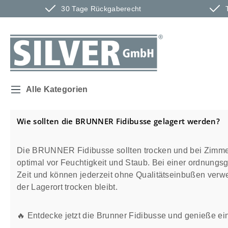
30 Tage Rückgaberecht
m Hauptinhalt springen
Zur Suche springen
Zur Hauptnavigation springen
Alle Kategorien
Wie sollten die BRUNNER Fidibusse gelagert werden?
Die BRUNNER Fidibusse sollten trocken und bei Zimmert
optimal vor Feuchtigkeit und Staub. Bei einer ordnungs
Zeit und können jederzeit ohne Qualitätseinbußen verw
der Lagerort trocken bleibt.
🔥 Entdecke jetzt die Brunner Fidibusse und genieße e