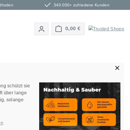
ethoden
340.000+ zufriedene Kunden
Warenkorb enthält 0 P
0,00 €
ng schützt sie
ft über lange
ig, solange
en