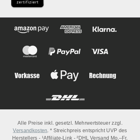
Alle Preise inkl. gesetzl. Mehrwertsteuer zzgl.
Versandkosten
. * Streichpreis entspricht UVP des
Herstellers - ¹Affiliate-Link - ²DHL Versand Mo.–Fr.