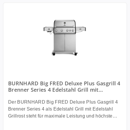
BURNHARD Big FRED Deluxe Plus Gasgrill 4
Brenner Series 4 Edelstahl Grill mit
Edelstahl Grillrost Maximale BBQ Power
24,7 kW Premium Ausstattung
Der BURNHARD Big FRED Deluxe Plus Gasgrill 4
Brenner Series 4 als Edelstahl Grill mit Edelstahl
Grillrost steht für maximale Leistung und höchste
Langlebigkeit. Der hochwertige Edelstahl Korpus
sorgt für extreme Widerstandsfähigkeit gegen