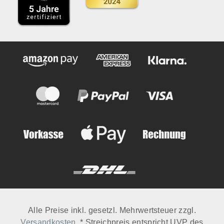
Alle Preise inkl. gesetzl. Mehrwertsteuer zzgl.
Versandkosten
. * Streichpreis entspricht UVP des