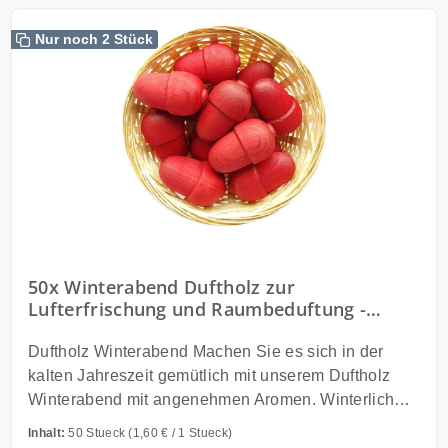
Nur noch 2 Stück
50x Winterabend Duftholz zur
Lufterfrischung und Raumbeduftung -
Dufthölzer - Duftfrüchte - Duftkuge
Duftholz Winterabend Machen Sie es sich in der
kalten Jahreszeit gemütlich mit unserem Duftholz
Winterabend mit angenehmen Aromen. Winterliche
Dekoration bringt Wärme ins Haus Wenn es draußen
Inhalt:
50 Stueck
(1,60 € / 1 Stueck)
so richtig kalt und verschneit ist, freut sich die ganze