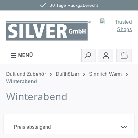
30 Tage Rückgaberecht
Zum Hauptinhalt springen
Ware
MENÜ
Duft und Zubehör
Dufthölzer
Sinnlich Warm
Winterabend
Winterabend