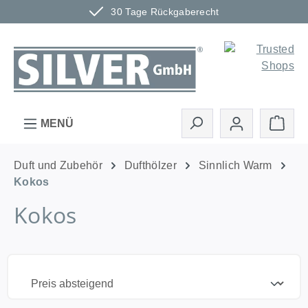
30 Tage Rückgaberecht
Zum Hauptinhalt springen
Ware
MENÜ
Duft und Zubehör
Dufthölzer
Sinnlich Warm
Kokos
Kokos