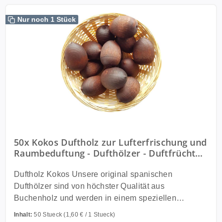
Nur noch 1 Stück
50x Kokos Duftholz zur Lufterfrischung und
Raumbeduftung - Dufthölzer - Duftfrüchte -
Duftkugel
Duftholz Kokos Unsere original spanischen
Dufthölzer sind von höchster Qualität aus
Buchenholz und werden in einem speziellen
Verfahren in hochwertigen Ölen getränkt und danach
Inhalt:
50 Stueck
(1,60 € / 1 Stueck)
mit ungiftigen Farben farblich abgestimmt. Sie