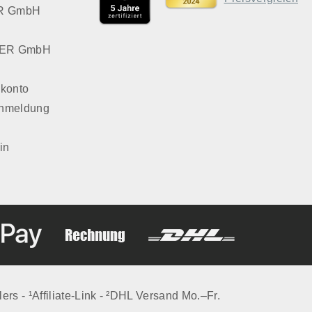
VER GmbH
LVER GmbH
konto
Anmeldung
in
lers - ¹Affiliate-Link - ²DHL Versand Mo.–Fr.