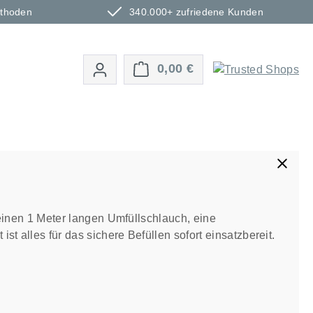
ethoden
340.000+ zufriedene Kunden
Warenkorb enthält 0 P
0,00 €
 einen 1 Meter langen Umfüllschlauch, eine
 alles für das sichere Befüllen sofort einsatzbereit.