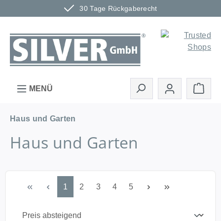
30 Tage Rückgaberecht
Zum Hauptinhalt springen
Ware
MENÜ
Haus und Garten
Haus und Garten
Seite
Seite
Seite
Seite
Seite
1
2
3
4
5