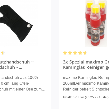
ttliche Bewertung von 4.5 von 5 Sternen
Durchschnittliche Bewert
utzhandschuh ~
3x Spezial maximo G
dschuh ~
Kaminglas Reiniger 
dschuh ca. 40 cm lang
und Schmutz inkl. int
z ~ 100% Leder
Bürste je 200ml
llhandschuh aus 100%
maximo Kaminglas Reinig
 cm lang Ofen-
200mlDer maximo Kamin
chuh mit einer Öse zum
Reiniger befreit Sichtsch
 aus Obermaterial 100%
Kaminen, Kachelöfen un
Inhalt:
0.6 Liter
(23,25 € / 1 Liter)
Kaminöfen von Ruß und 
Schmutz. Aktiv Gel (ohne Treibgas)