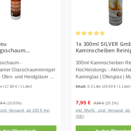
Durchschnittliche Bewert
feu
1x 300ml SILVER Gm
ngsschaum
Kaminscheiben Reini
ksamer
Aktivschaum | Kamin
umreiniger für
Ofenglas | Made in 
sschaum -
300ml Kaminscheiben Rei
fen- und Herdgläser
amer Glasschaumreiniger
Hochleistungs - Aktivsch
, Ofen- und Herdgläser ✨
Kaminglas | Ofenglas | M
enwunsch: Endlich
Germany Hochleistungs -
ter
(17,90 € / 1 Liter)
Inhalt:
0.3 Liter
(26,50 € / 1 Liter)
rogramm! ✨ Der
Aktivschaum-Reiniger zu
sschaum von Pyrofeu ist
rückstandsfreien Beseiti
reis:
Verkaufspreis:
7,95 €
ulärer Preis:
Regulärer Preis:
95 €
(10.05%)
9,95 €
(20.1%)
oller Glasschaumreiniger
hartnäckigster Verschmu
zzgl. Versand, ab 100 € frei
inkl. MwSt., zzgl. Versand, ab 
peziell entwickelt für stark
wie z. B. Ruß, Fett, Öl,
(DE)
der verkohlte
Verbrennungsrückstände
iben von Kaminen, Öfen,
Rauchharz uvm. Der Reiniger ist