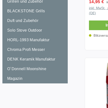
Verkaufsp
Grillen und Zubehör
14,95 €
R
1
Einheitsgr
inkl. MwSt., 
Ofenhands
BLACKSTONE Grills
(DE)
Leder Innenfutter Handfläche: 100%
Duft und Zubehör
Baumwolle Innenfutter Stulpe:
I
Baumwolle
Solo Stove Outdoor
Viskose Lieferung: 1x
Blitzvers
Hitzeschu
HORL-1993 Manufaktur
Grill Hinweis: Sicherheitshinweise
Chroma Profi Messer
beachten
DENK Keramik Manufaktur
O´Donnell Moonshine
Magazin