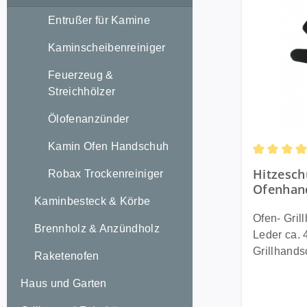
Entrußer für Kamine
Kaminscheibenreiniger
Feuerzeug &
Streichhölzer
Ölofenanzünder
Kamin Ofen Handschuh
Durchschni
Hitzesch
Robax Trockenreiniger
Ofenhan
Kaminbesteck & Körbe
Grillhan
~ schwar
Ofen- Gri
Brennholz & Anzündholz
Leder ca. 40
Grillhands
Raketenofen
aufhängen
Haus und Garten
Leder. Technische Daten: Länge: ca.
40 cm Farbe: schwarz Größe: