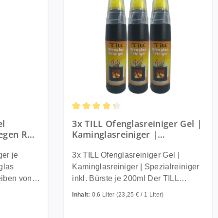
ung von 4.84 von 5 Sternen
Durchschnittliche Bewertung von 4.33 v
el
3x TILL Ofenglasreiniger Gel |
gegen Ruß
Kaminglasreiniger |
egrierter
Spezialreiniger inkl. Bürste je
200ml
er je
3x TILL Ofenglasreiniger Gel |
glas
Kaminglasreiniger | Spezialreiniger
eiben von
inkl. Bürste je 200ml Der TILL
d
Ofenglasreiniger Gel entfernt
Inhalt:
0.6 Liter
(23,25 € / 1 Liter)
starkem
schlieren frei Ruß und
Eingebranntes. Aktiv Gel reinigt