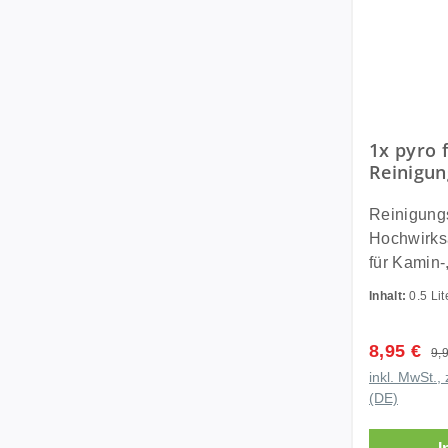
1x pyro 
Reinigu
Hochwir
Glasscha
Reinigung
Kamin- O
Hochwirks
| 500ml
für Kamin-
Nach Kund
Inhalt:
0.5 Li
wieder im P
Reinigung
Verkaufsp
8,95 €
Reg
9,
ein kraftv
inkl. MwSt., 
(500 ml), s
(DE)
verrußte o
Sichtsche