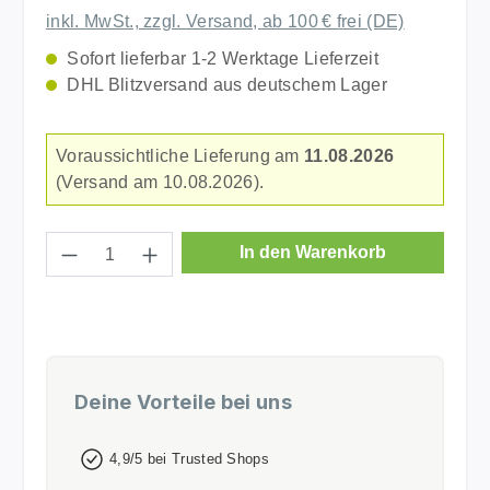
inkl. MwSt., zzgl. Versand, ab 100 € frei (DE)
Sofort lieferbar 1-2 Werktage Lieferzeit
DHL Blitzversand aus deutschem Lager
Voraussichtliche Lieferung am
11.08.2026
(Versand am 10.08.2026).
Produkt Anzahl: Gib den gewünschten Wer
In den Warenkorb
Deine Vorteile bei uns
4,9/5 bei Trusted Shops