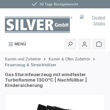
30 Tage Rückgaberecht
Zum Hauptinhalt springen
Ware
MENÜ
Kamin und Zubehör
Kamin & Ofen Zubehör
Feuerzeug & Streichhölzer
Gas Sturmfeuerzeug mit windfester
Turboflamme 1300°C | Nachfüllbar |
Kindersicherung
Bildergalerie überspringen