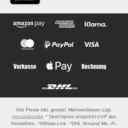
Alle Preise inkl. gesetzl. Mehrwertsteuer zzgl.
Versandkosten
. * Streichpreis entspricht UVP des
Herstellers - ¹Affiliate-Link - ²DHL Versand Mo.–Fr.