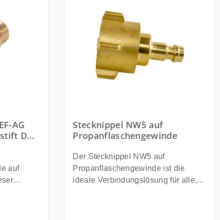
ung von 5 von 5 Sternen
NEF-AG
Stecknippel NW5 auf
stift DN5
Propanflaschengewinde
ng
Der Stecknippel NW5 auf
e auf
Propanflaschengewinde ist die
ideale Verbindungslösung für alle,
nen, einen
die Druckluft oder Gas sicher und
askocher
zuverlässig an eine Propanflasche
askartusche
anschließen möchten. Er ermöglicht