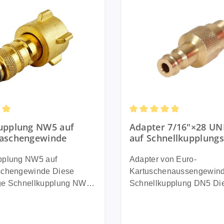
ttliche Bewertung von 5 von 5 Sternen
Durchschnittliche Bewert
kupplung NW5 auf
Adapter 7/16"×28 U
laschengewinde
auf Schnellkupplungs
/ 40 mm lang - Messi
pplung NW5 auf
Adapter von Euro-
hengewinde Diese
Kartuschenaussengewind
ge Schnellkupplung NW5
Schnellkupplung DN5 Dieser
 eine sichere und
Adapter ermöglicht es Ih
le Verbindung zwischen
Gasbrenner oder einen G
sche und Gasgerät. Sie
statt mit einer Einweg-G