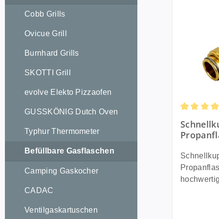
Cobb Grills
Ovicue Grill
Burnhard Grills
SKOTTI Grill
evolve Elekto Pizzaofen
GUSSKÖNIG Dutch Oven
Durchschni
Schnell
Typhur Thermometer
Propanf
Befüllbare Gasflaschen
Schnellku
Propanflasc
Camping Gaskocher
hochwerti
CADAC
ermöglicht
komfortab
Ventilgaskartuschen
Propanfla