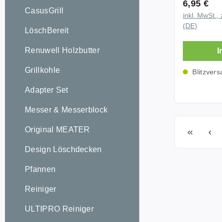
Regulärer
6,95 €
eignet sich
CasusGrill
inkl. MwSt., 
Campingber
(DE)
LöschBereit
Heizgerät
Gasanwend
Renuwell Holzbutter
I
Schnellkup
Gasanschl
Grillkohle
Blitzvers
und zeitsp
Adapter Set
wieder trennen. P
gängige P
Messer & Messerblock
Kupplung w
genormte 
Original MEATER
21,8 x 1 1/
Design Löschdecken
damit auf 
Propanflaschen. 
Pfannen
langlebig 
Messinggeh
Reiniger
lange Leb
ULTIPRO Reiniger
Betriebssic
Absperrme