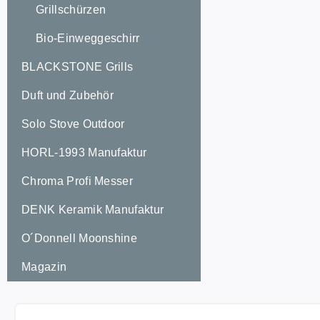
Grillschürzen
den Gasfl
Trennen d
Bio-Einweggeschirr
so die Sic
BLACKSTONE Grills
Gebrauch. Einsatzbereich
Camping und Out
Duft und Zubehör
mobile Grillgeräte 
gasbetrie
Solo Stove Outdoor
Anschluss
HORL-1993 Manufaktur
Gasschläu
Schnellkupplungen
Chroma Profi Messer
Schnellku
Propanfla
DENK Keramik Manufaktur
O´Donnell Moonshine
Magazin