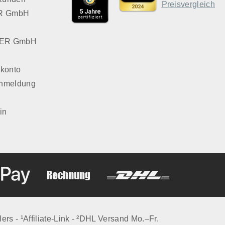
VER GmbH
LVER GmbH
konto
Anmeldung
in
lers - ¹Affiliate-Link - ²DHL Versand Mo.–Fr.