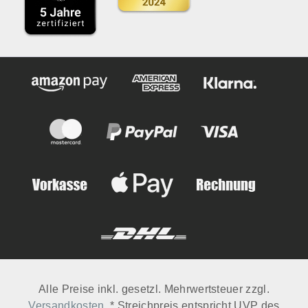
Alle Preise inkl. gesetzl. Mehrwertsteuer zzgl.
Versandkosten
. * Streichpreis entspricht UVP des