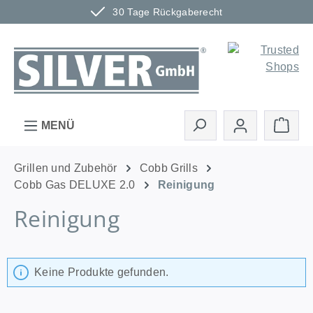
30 Tage Rückgaberecht
Zum Hauptinhalt springen
Ware
MENÜ
Grillen und Zubehör
Cobb Grills
Cobb Gas DELUXE 2.0
Reinigung
Reinigung
Keine Produkte gefunden.