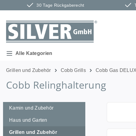
30 Tage Rückgaberecht
m Hauptinhalt springen
Zur Suche springen
Zur Hauptnavigation springen
Alle Kategorien
Grillen und Zubehör
Cobb Grills
Cobb Gas DELUX
Cobb Relinghalterung
Kamin und Zubehör
Haus und Garten
Grillen und Zubehör