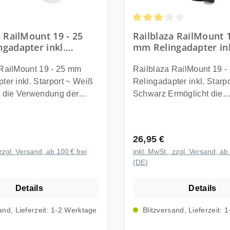
Deluxe Air ~ Premier Gas
l. Sternhalterung
Durchschnittliche Bewert
a RailMount 19 - 25
Railblaza RailMount 1
gadapter inkl.
mm Relingadapter ink
 ~ Weiß
Starport ~ Schwarz
 RailMount 19 - 25 mm
Railblaza RailMount 19 
ter inkl. Starport ~ Weiß
Relingadapter inkl. Starpo
t die Verwendung der
Schwarz Ermöglicht die
ternhalterung auf (3/4“ und
Verwendung der Starport
und 25 mm Rohren. Ideal
Sternhalterung auf (3/4“ u
e neue Cobb
20 und 25 mm Rohren. Ide
 Preis:
Regulärer Preis:
26,95 €
erung und alle anderen
unsere neue Cobb Reling
zzgl. Versand, ab 100 € frei
inkl. MwSt., zzgl. Versand, ab 
Zubehörteile.
und alle anderen
(DE)
aza RailMount ist eine
Railblaza Zubehörteile.
rung, mit der Sie jedes
Die Railblaza RailMount i
Details
Details
Zubehör sicher und
Basishalterung, mit der S
 Ihrer Reling befestigen
Railblaza Zubehör sicher
and, Lieferzeit: 1-2 Werktage
Blitzversand, Lieferzeit: 
einfach an Ihrer Reling b
 und Zubehörteile.
können. Komplett Set inkl. aller