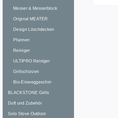
Lieferung: Railblaza RailMount 19 -
Messer & Messerblock
25 mm Reli
Weiß
Original MEATER
Design Löschdecken
Pfannen
Reiniger
ULTIPRO Reiniger
Grillschürzen
Bio-Einweggeschirr
BLACKSTONE Grills
Duft und Zubehör
Solo Stove Outdoor