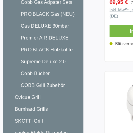
Verkaufsp
69,95 €
R
Cobb Gas Adpater Sets
7
DELUXE ga
inkl. MwSt., 
platzspare
PRO BLACK Gas (NEU)
(DE)
befestigen
Relinghalt
Gas DELUXE 30mbar
I
befestigen
Premier AIR DELUXE
entfernen,
Blitzvers
Relinghalt
PRO BLACK Holzkohle
setzen, Si
Starport H
Supreme Deluxe 2.0
Sternhalte
Cobb Bücher
an der Relingha
Daten: Material: Edelstahl Inkl.
COBB Grill Zubehör
Sternhalterung Sie k
Relinghal
Ovicue Grill
montieren ! Sie benötigen noch 
Burnhard Grills
Ihrer Reli
Halterung,
SKOTTI Grill
vorhanden. Lieferu
Relinghalt
evolve Elekto Pizzaofen