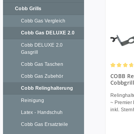
Cobb Grills
Cobb Gas Vergleich
Cobb Gas DELUXE 2.0
Cobb DELUXE 2.0
Gasgrill
Cobb Gas Taschen
Durchschni
COBB Rel
Cobb Gas Zubehör
Cobbgril
Cobb Relinghalterung
Deluxe A
Deluxe i
Relinghalt
Reinigung
(CO85-0)
~ Premier 
inkl. Sternhalteru
Latex - Handschuh
Motoryacht
möchten I
Cobb Gas Ersatzteile
AIR DELUX