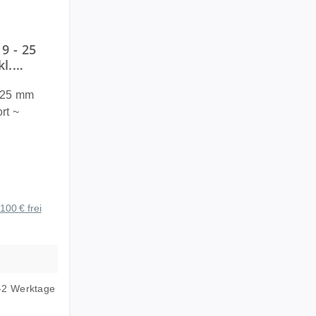
ung von 3 von 5 Sternen
9 - 25
l.
- 25 mm
rt ~
nd 1“) 19-
al für
halterung
100 € frei
st eine
ie jedes
 und
1-2 Werktage
efestigen