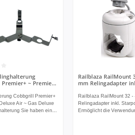
ttliche Bewertung von 3.67 von 5 Sternen
inghalterung
Railblaza RailMount 3
l Premier+ ~ Premier
mm Relingadapter ink
ir ~ Premier Gas
Starport ~ Weiß
nkl. Sternhalterung
erung Cobbgrill Premier+
Railblaza RailMount 32 
Deluxe Air ~ Gas Deluxe
Relingadapter inkl. Starp
ng Sie haben eine
Ermöglicht die Verwendu
 oder ein Segelboot und
Starport Sternhalterung au
hren Cobb Premier+, Cobb
41mm runden und 32mm 
E oder Cobb Gasgrill
Rohren. Ideal für unsere