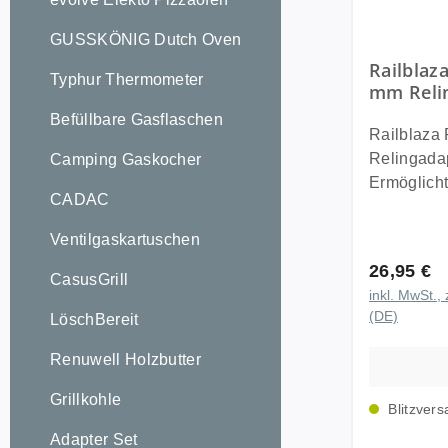
~ Premier 
GUSSKÖNIG Dutch Oven
Deluxe ink
Railblaz
Typhur Thermometer
mm Relin
Starport
Befüllbare Gasflaschen
Railblaza
Relingadap
Camping Gaskocher
Ermöglich
CADAC
Starport S
1“) 19-20 
Ventilgaskartuschen
für unser
Regulärer
26,95 €
Relinghalt
CasusGrill
inkl. MwSt., 
Railblaza 
(DE)
LöschBereit
Die Railbl
Basishalte
Renuwell Holzbutter
Railblaza 
einfach an
Grillkohle
Blitzvers
können. Komplett Set inkl. aller
Adapter Set
Schrauben