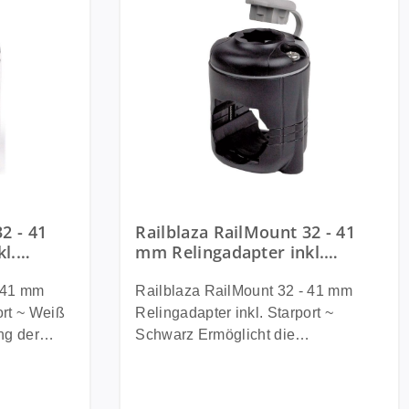
2 - 41
Railblaza RailMount 32 - 41
l.
mm Relingadapter inkl.
Starport ~ Schwarz
- 41 mm
Railblaza RailMount 32 - 41 mm
ort ~ Weiß
Relingadapter inkl. Starport ~
ng der
Schwarz Ermöglicht die
f 32 -
Verwendung der Starport
eckigen
Sternhalterung auf 32 - 41mm
 neue Cobb
runden und 32mm eckigen Rohren.