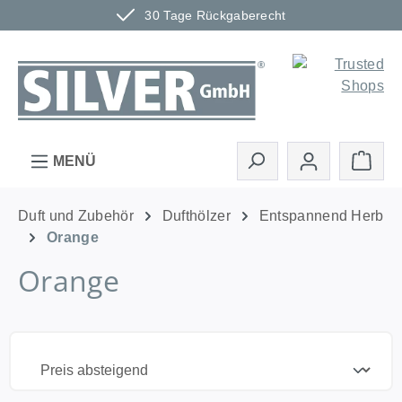
30 Tage Rückgaberecht
Zum Hauptinhalt springen
Ware
MENÜ
Duft und Zubehör
Dufthölzer
Entspannend Herb
Orange
Orange