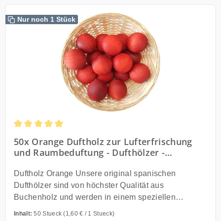
Nur noch 1 Stück
Durchschnittliche Bewertung von 5 von 5 Sternen
50x Orange Duftholz zur Lufterfrischung
und Raumbeduftung - Dufthölzer -
Duftfrüchte - Duftkugel
Duftholz Orange Unsere original spanischen
Dufthölzer sind von höchster Qualität aus
Buchenholz und werden in einem speziellen
Verfahren in hochwertigen Ölen getränkt und danach
Inhalt:
50 Stueck
(1,60 € / 1 Stueck)
mit ungiftigen Farben farblich abgestimmt. Sie