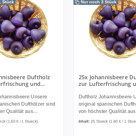
1 Stück
Nur noch 3 Stück
nnisbeere Duftholz
25x Johannisbeere Du
erfrischung und
zur Lufterfrischung 
ftung - Dufthölzer -
Raumbeduftung - Duf
hte - Duftku
Duftfrüchte - Duftku
annisbeere Unsere
Duftholz Johannisbeere Unsere
panischen Dufthölzer sind
original spanischen Dufth
er Qualität aus
von höchster Qualität aus
z und werden in einem
Buchenholz und werden 
ueck
(1,60 € / 1 Stueck)
Inhalt:
25 Stueck
(1,80 € / 1 Stue
 Verfahren in
speziellen Verfahren in
en Ölen getränkt und
hochwertigen Ölen geträn