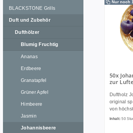
Nur noch 
BLACKSTONE Grills
Duft und Zubehör
Dufthölzer
Blumig Fruchtig
Ananas
Erdbeere
50x Joha
Granatapfel
zur Luft
Raumbedu
Grüner Apfel
Duftfrüc
Duftholz Joh
original s
Himbeere
von höchst
Jasmin
Buchenhol
Inhalt:
50 St
speziellen
Johannisbeere
hochwertig