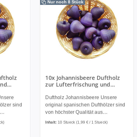
Nur noch 8 Stück
ftholz
10x Johannisbeere Duftholz
und
zur Lufterfrischung und
thölzer -
Raumbeduftung - Dufthölzer -
Duftfrüchte - Duftku
Duftholz Johannisbeere Unsere
ölzer sind
original spanischen Dufthölzer sind
von höchster Qualität aus
in einem
Buchenholz und werden in einem
ck)
Inhalt:
10 Stueck
(1,99 € / 1 Stueck)
speziellen Verfahren in
kt und
hochwertigen Ölen getränkt und