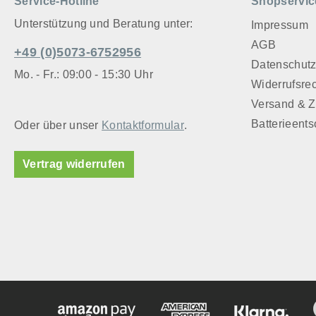
Service-Hotline
Shopservic
Untersatz,
Glas oder 
Unterstützung und Beratung unter:
Impressum
Körbchen, 
AGB
+49 (0)5073-6752956
hochwertig
Datenschut
können son
Mo. - Fr.: 09:00 - 15:30 Uhr
Widerrufsre
angreifen. Wichtige Information:
Versand & 
Denken Sie
die Hölzer
Batterieent
Oder über unser
Kontaktformular
.
gehören Si
Kinderhänd
Vertrag widerrufen
Zweck ein
Qualitätsd
keine Vers
Kleinkinde