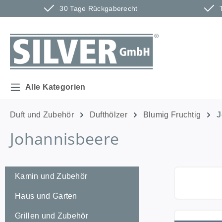
30 Tage Rückgaberecht
m Hauptinhalt springen
Zur Suche springen
Zur Hauptnavigation springen
Alle Kategorien
Duft und Zubehör
Dufthölzer
Blumig Fruchtig
J
Johannisbeere
Kamin und Zubehör
Haus und Garten
Grillen und Zubehör