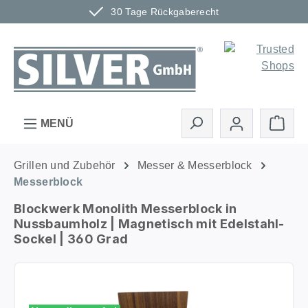
30 Tage Rückgaberecht
Zum Hauptinhalt springen
Ware
MENÜ
Grillen und Zubehör
Messer & Messerblock
Messerblock
Blockwerk Monolith Messerblock in
Nussbaumholz | Magnetisch mit Edelstahl-
Sockel | 360 Grad
Bildergalerie überspringen