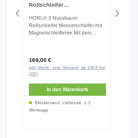
Rollschleifer
Messerschärfer +
Magnetschleiflehre
HORL® 3 Nussbaum
Rollschleifer Messerschärfer mit
Magnetschleiflehre Mit dem
HORL® 3 Rollschleifer aus
edlem Nussbaumholz erreichen
Sie professionelle Messerschärfe
Regulärer Preis:
169,00 €
ganz einfach zu Hause. Das
inkl. MwSt., zzgl. Versand, ab 100 € frei
innovative Rollschleifer System
(DE)
aus dem Schwarzwald ermöglicht
präzises Messerschärfen ohne
In den Warenkorb
Vorkenntnisse und sorgt
innerhalb weniger Minuten für
Blitzversand, Lieferzeit: 1-2
eine extrem scharfe Schneide.
Werktage
Durch das intuitive Rollprinzip
wird das Schärfen von
Küchenmessern besonders
einfach und reproduzierbar. Die