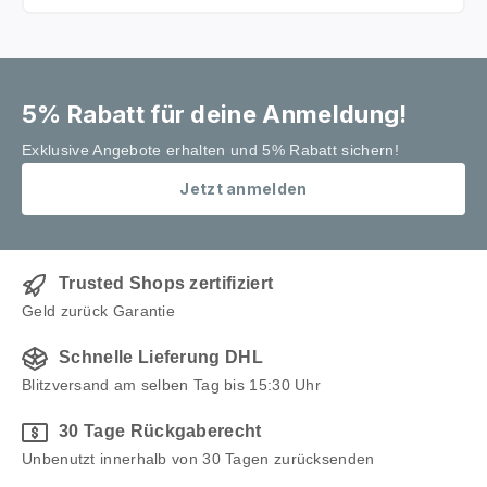
Magnetschleiflehre fixiert das
Messer sicher im optimalen
Winkel. Während der
Rollschleifer gleichmäßig über
5% Rabatt für deine Anmeldung!
die Schneide geführt wird
entsteht eine konstante
Exklusive Angebote erhalten und 5% Rabatt sichern!
Schneidgeometrie und ein
Jetzt anmelden
gleichmäßiges Schliffbild. Starke
Magneten sorgen dafür dass das
Messer während des Schleifens
stabil gehalten wird. Der HORL®
Trusted Shops zertifiziert
3 Rollschleifer arbeitet mit einer
Geld zurück Garantie
hochwertigen Diamant
Schnelle Lieferung DHL
Schleifscheibe zum schnellen
Einschleifen der Schneide sowie
Blitzversand am selben Tag bis 15:30 Uhr
einer Keramik Abziehscheibe für
30 Tage Rückgaberecht
das finale Finish. Die langlebigen
Unbenutzt innerhalb von 30 Tagen zurücksenden
Blockdiamanten sorgen für einen