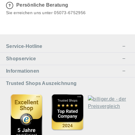
effizienten Materialabtrag und
Persönliche Beratung
ermöglichen eine dauerhaft
Sie erreichen uns unter 05073-6752956
scharfe Schneide. Zwei
Schleifwinkel für optimale
Messergebnisse Die
magnetische Schleiflehre bietet
zwei bewährte Schleifwinkel mit
Service-Hotline
denen nahezu alle
Küchenmesser optimal geschärft
Shopservice
werden können. 15°
Informationen
Schleifwinkel für besonders feine
und präzise Schneiden bei
Trusted Shops Auszeichnung
hochwertigen Küchenmessern
oder Damastmessern 20°
Schleifwinkel für robuste und
langlebige Alltagsschärfe bei
europäischen Küchenmessern
oder Outdoor Messern Mit diesen
beiden Winkeln lassen sich