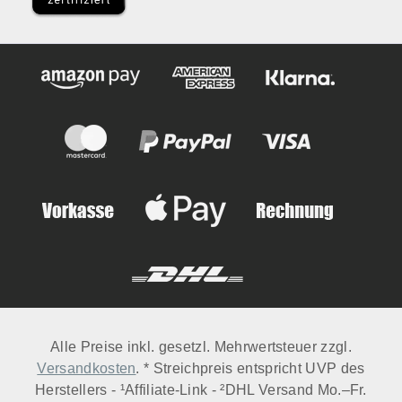
sowohl filigrane als auch robuste
Messer präzise nachschärfen und
dauerhaft scharf halten.
Hochwertiges Design aus
massivem Nussbaumholz Der
HORL® 3 Rollschleifer überzeugt
nicht nur durch seine Leistung
sondern auch durch sein
elegantes Design. Der Körper
aus massivem Nussbaumholz
verleiht dem Messerschärfer eine
besonders hochwertige Optik und
sorgt gleichzeitig für eine
angenehme Haptik in der Küche.
Dank des innovativen Quick Lock
Systems lassen sich
Alle Preise inkl. gesetzl. Mehrwertsteuer zzgl.
Schleifscheiben schnell
Versandkosten
. * Streichpreis entspricht UVP des
wechseln sodass der
Herstellers - ¹Affiliate-Link - ²DHL Versand Mo.–Fr.
Rollschleifer flexibel mit weiteren