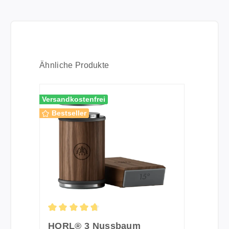
Produktgalerie überspringen
Ähnliche Produkte
Versandkostenfrei
Bestseller
Durchschnittliche Bewertung von 4.84 von 5 St
HORL® 3 Nussbaum