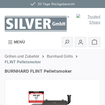
30 Tage Rückgaberecht
Zum Hauptinhalt springen
Ware
MENÜ
Grillen und Zubehör
Burnhard Grills
FLINT Pelletsmoker
BURNHARD FLINT Pelletsmoker
Bildergalerie überspringen