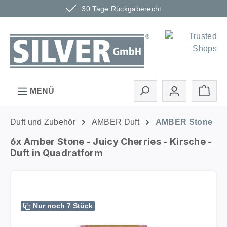
30 Tage Rückgaberecht
Zum Hauptinhalt springen
Ware
MENÜ
Duft und Zubehör
AMBER Duft
AMBER Stone
6x Amber Stone - Juicy Cherries - Kirsche -
Duft in Quadratform
Bildergalerie überspringen
Nur noch 7 Stück