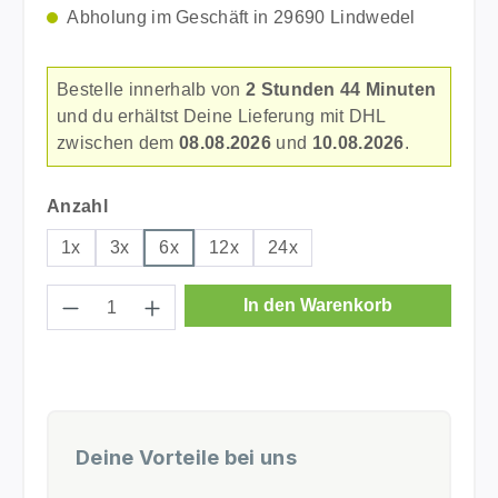
Abholung im Geschäft in 29690 Lindwedel
Bestelle innerhalb von
2 Stunden 44 Minuten
und du erhältst Deine Lieferung mit DHL
zwischen dem
08.08.2026
und
10.08.2026
.
auswählen
Anzahl
1x
3x
6x
12x
24x
Produkt Anzahl: Gib den gewünschten Wer
In den Warenkorb
Deine Vorteile bei uns