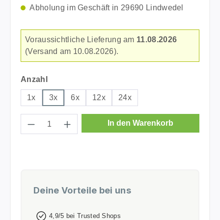
Abholung im Geschäft in 29690 Lindwedel
Voraussichtliche Lieferung am
11.08.2026
(Versand am 10.08.2026).
auswählen
Anzahl
1x
3x
6x
12x
24x
Produkt Anzahl: Gib den gewünschten Wer
In den Warenkorb
Deine Vorteile bei uns
4,9/5 bei Trusted Shops