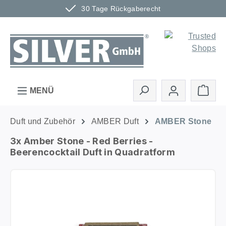
30 Tage Rückgaberecht
Zum Hauptinhalt springen
Ware
MENÜ
Duft und Zubehör
AMBER Duft
AMBER Stone
3x Amber Stone - Red Berries -
Beerencocktail Duft in Quadratform
Bildergalerie überspringen