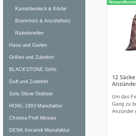
Versandkoste
Kaminbesteck & Körbe
Brennholz & Anzündholz
Raketenofen
Haus und Garten
Grillen und Zubehör
BLACKSTONE Grills
12 Säcke
Duft und Zubehör
Anzünde
für Holz
Solo Stove Outdoor
Anzünde
Um das Feu
Gang zu br
HORL-1993 Manufaktur
Anzünder g
Chroma Profi Messer
Anzünder f
das Feuer en
DENK Keramik Manufaktur
heutzutag