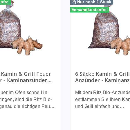
nfrei
Nur noch 1 Stück
Versandkostenfrei
 Kamin & Grill Feuer
6 Säcke Kamin & Gril
r - Kaminanzünder
Anzünder - Kaminan
 & Kohle ~ 15600
für Holz & Kohle ~ 7
r
Anzünder
er im Ofen schnell in
Mit dem Ritz Bio-Anzünd
ingen, sind die Ritz Bio-
entflammen Sie Ihren Ka
enau die richtigen Feuer-
und Grill einfach und
ür Sie.Ohne viel Aufwand
natürlich.Effektive Feuer
tzünden Es ist
für verschiedene Feuerstell
e keine große
Grill anzuheizen kann zu