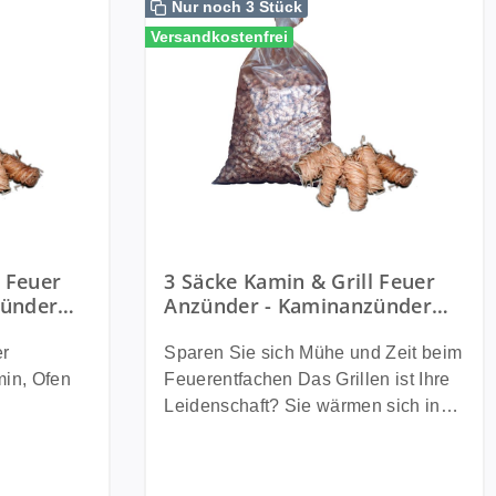
Nur noch 3 Stück
Versandkostenfrei
l Feuer
3 Säcke Kamin & Grill Feuer
zünder
Anzünder - Kaminanzünder
200
für Holz & Kohle ~ 3900
Anzünder
er
Sparen Sie sich Mühe und Zeit beim
min, Ofen
Feuerentfachen Das Grillen ist Ihre
Leidenschaft? Sie wärmen sich in
-Anzünder
der kalten Jahreszeit gerne an
en Den
einem prasselnden Kaminfeuer auf?
m Teil
Dann finden Sie hier praktische