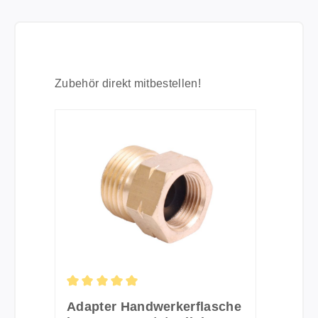
Produktgalerie überspringen
Zubehör direkt mitbestellen!
Durchschnittliche Bewertung von 5 von 5 Stern
Adapter Handwerkerflasche