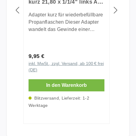
kurz 21,80 x 1/1/4" links AG
x 3/8" IG links
Adapter kurz für wiederbefüllbare
Propanflaschen Dieser Adapter
wandelt das Gewinde einer
wiederbefüllbaren Propanflasche
in einen Propanflaschen-
Gewindeanschluss (21,8 mm
Regulärer Preis:
9,95 €
links, flach abdichtend mit
inkl. MwSt., zzgl. Versand, ab 100 € frei
integrierter Dichtung) um.
(DE)
Passend für jeden Druckregler,
der an eine 5 kg- oder 11 kg-
In den Warenkorb
Propanflasche angeschlossen
werden kann - somit auch für Ihre
Blitzversand, Lieferzeit: 1-2
kleine wiederbefüllbare Flasche.
Werktage
Technische Daten:
Gewindeanschluss: 3/8" links,
Innengewinde Propanflaschen-
Gewindeanschluss: 21,8 mm x 1