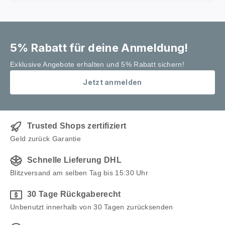
1/4" links, flach abdichtend,
Außengewinde (KLF)
Lieferumfang: 1x Adapter kurz für
wiederbefüllbare Propanflaschen
5% Rabatt für deine Anmeldung!
Exklusive Angebote erhalten und 5% Rabatt sichern!
Jetzt anmelden
Trusted Shops zertifiziert
Geld zurück Garantie
Schnelle Lieferung DHL
Blitzversand am selben Tag bis 15:30 Uhr
30 Tage Rückgaberecht
Unbenutzt innerhalb von 30 Tagen zurücksenden