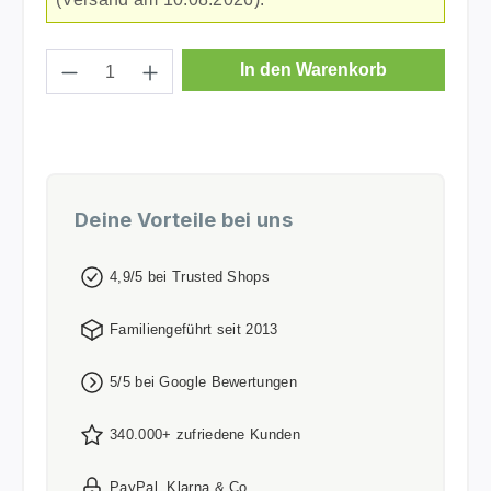
Produkt Anzahl: Gib den gewünschten Wer
In den Warenkorb
Deine Vorteile bei uns
4,9/5 bei Trusted Shops
Familiengeführt seit 2013
5/5 bei Google Bewertungen
340.000+ zufriedene Kunden
PayPal, Klarna & Co