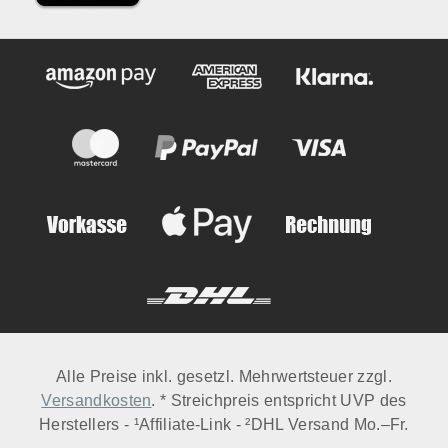
Alle Preise inkl. gesetzl. Mehrwertsteuer zzgl.
Versandkosten
. * Streichpreis entspricht UVP des
Herstellers - ¹Affiliate-Link - ²DHL Versand Mo.–Fr.