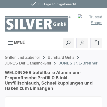
30 Tage Rückgaberecht
Zum Hauptinhalt springen
Ware
MENÜ
Grillen und Zubehör
Burnhard Grills
JONES Der Camping-Grill
JONES Jr. 1-Brenner
WELDINGER befüllbare Aluminium-
Propanflasche Profill 0.5 inkl.
Umfüllschlauch, Schnellkupplungen und
Haken zum Einhängen