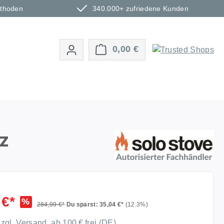
ethoden
340.000+ zufriedene Kunden
Warenkorb enthält 0 P
0,00 €
z
 €*
%
284,99 €*
Du sparst: 35,04 €*
(12.3%)
zzgl. Versand, ab 100 € frei (DE)