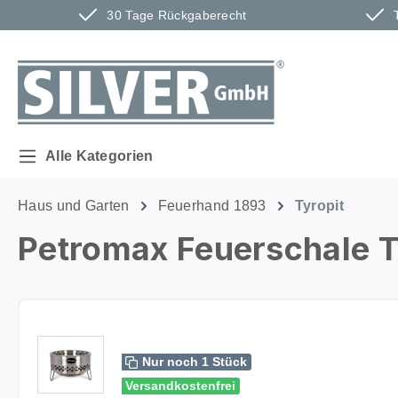
30 Tage Rückgaberecht
m Hauptinhalt springen
Zur Suche springen
Zur Hauptnavigation springen
Alle Kategorien
Haus und Garten
Feuerhand 1893
Tyropit
Petromax Feuerschale T
Bildergalerie überspringen
Nur noch 1 Stück
Versandkostenfrei