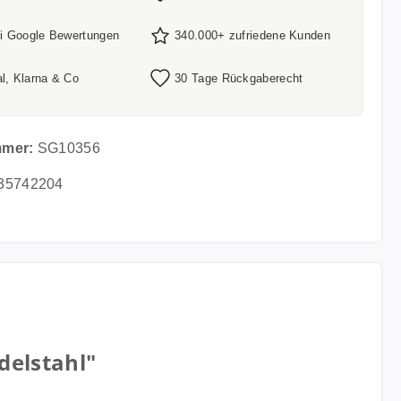
ei Google Bewertungen
340.000+ zufriedene Kunden
l, Klarna & Co
30 Tage Rückgaberecht
mmer:
SG10356
35742204
delstahl"