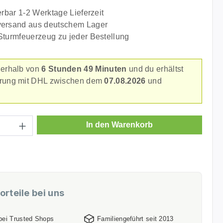
erbar 1-2 Werktage Lieferzeit
versand aus deutschem Lager
Sturmfeuerzeug zu jeder Bestellung
nerhalb von
6 Stunden 49 Minuten
und du erhältst
erung mit DHL zwischen dem
07.08.2026
und
.
Anzahl: Gib den gewünschten Wert ein ode
In den Warenkorb
orteile bei uns
 bei Trusted Shops
Familiengeführt seit 2013