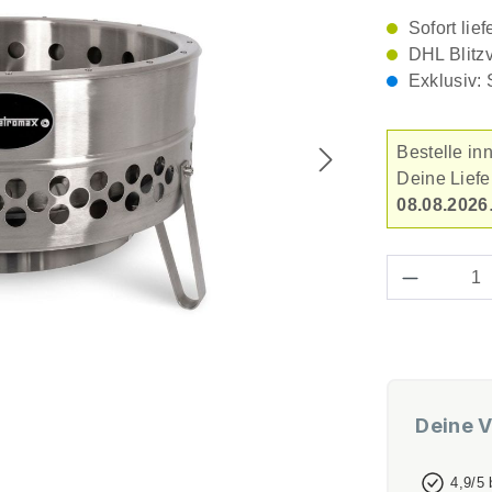
Sofort lief
DHL Blitz
Exklusiv: 
Bestelle in
Deine Lief
08.08.2026
Produkt 
Deine V
4,9/5