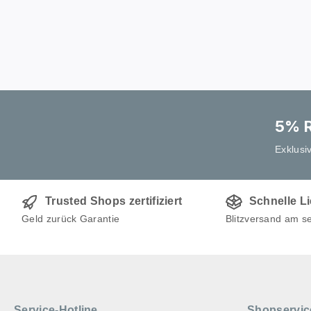
5% R
Exklusi
Trusted Shops zertifiziert
Schnelle L
Geld zurück Garantie
Blitzversand am s
Service-Hotline
Shopservic