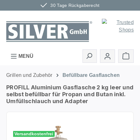
30 Tage Rückgaberecht
Zum Hauptinhalt springen
Ware
MENÜ
Grillen und Zubehör
Befüllbare Gasflaschen
PROFILL Aluminium Gasflasche 2 kg leer und
selbst befüllbar für Propan und Butan inkl.
Umfüllschlauch und Adapter
Bildergalerie überspringen
Versandkostenfrei