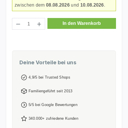
zwischen dem
08.08.2026
und
10.08.2026
.
Produkt Anzahl: Gib den gewünschten Wer
In den Warenkorb
Deine Vorteile bei uns
4,9/5 bei Trusted Shops
Familiengeführt seit 2013
5/5 bei Google Bewertungen
340.000+ zufriedene Kunden