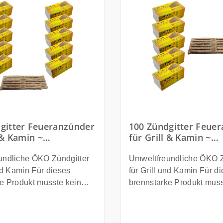
gitter Feueranzünder
100 Zündgitter Feue
 & Kamin ~
für Grill & Kamin ~
eundlich aus
Umweltfreundlich au
em Altpapier und
recyceltem Altpapier
undliche ÖKO Zündgitter
Umweltfreundliche ÖKO Z
Wachs
min Für dieses
für Grill und Kamin Für dieses
e Produkt musste kein
brennstarke Produkt muss
lt werden. Altpapier mit
Baum gefällt werden. Altp
änkt, und in handliche
Wachs getränkt, und in h
fen gepresst. Innovation &
Gitterstreifen gepresst. I