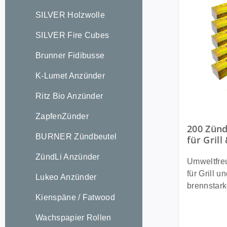
SILVER Holzwolle
SILVER Fire Cubes
Brunner Fidibusse
K-Lumet Anzünder
Ritz Bio Anzünder
ZapfenZünder
200 Zünd
BURNER Zündbeutel
für Grill
Umweltfr
ZündLi Anzünder
recycelt
Umweltfre
Wachs
für Grill und Ka
Lukeo Anzünder
brennstark
Kienspäne / Fatwood
Baum gefäl
Wachs getr
Wachspapier Rollen
Gitterstrei