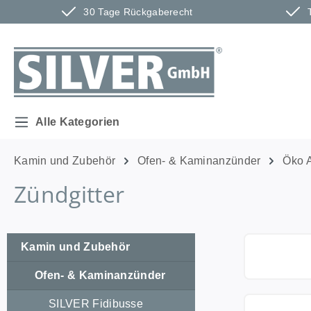
30 Tage Rückgaberecht
m Hauptinhalt springen
Zur Suche springen
Zur Hauptnavigation springen
Alle Kategorien
Kamin und Zubehör
Ofen- & Kaminanzünder
Öko 
Zündgitter
Kamin und Zubehör
Ofen- & Kaminanzünder
SILVER Fidibusse