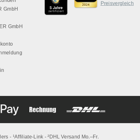
 Kunden
VER GmbH
LVER GmbH
konto
Anmeldung
in
lers - ¹Affiliate-Link - ²DHL Versand Mo.–Fr.