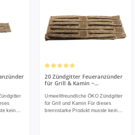
Durchschnittliche Bewertung von 5 von 
ranzünder
20 Zündgitter Feueranzünder
für Grill & Kamin ~
s
Umweltfreundlich aus
 und
recyceltem Altpapier und
ündgitter
Umweltfreundliche ÖKO Zündgitter
Wachs
für Grill und Kamin Für dieses
te kein
brennstarke Produkt musste kein
apier mit
Baum gefällt werden. Altpapier mit
andliche
Wachs getränkt, und in handliche
nnovation &
Gitterstreifen gepresst. Innovation &