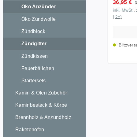
Verkaufsp
36,95 €
R
3
Umweltschu
Öko Anzünder
inkl. MwSt., 
schnelles
(DE)
Öko Zündwolle
Brenndauer! intensives Feu
großer Fläche! verbr
Zündblock
schädliche 
Entwicklu
Zündgitter
Blitzvers
Schmutz! Made in Germany
Herstellun
Zündkissen
ISO-14001 und
Feuerbällchen
10 Packun
(200 Anzünder) Sicherh
Startersets
Vorsicht!
Wiederanz
Kamin & Ofen Zubehör
oder Benz
Kaminbesteck & Körbe
trocken la
Brennholz & Anzündholz
Raketenofen