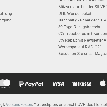
z
Über 340.000+ zufriedene
cht
Blitzversand bei der SIL
Zahlung
DHL Wunschpaket
sorgung
Nachhaltigkeit bei der SI
30 Tage Rückgaberecht
6% Treuebonus mit Kunden
5% Rabatt mit Newsletter 
Werbespot auf RADIO21
Besuchen Sie unser Magaz
zgl.
Versandkosten
. * Streichpreis entspricht UVP des Herstel