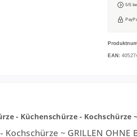
5/5 b
PayPa
Produktnu
EAN:
40527
ürze - Küchenschürze - Kochschürze 
e - Kochschürze ~ GRILLEN OHNE B