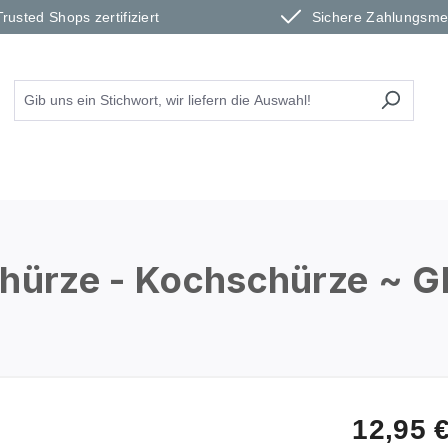
Trusted Shops zertifiziert
Sichere Zahlungsm
chürze - Kochschürze ~ 
12,95 