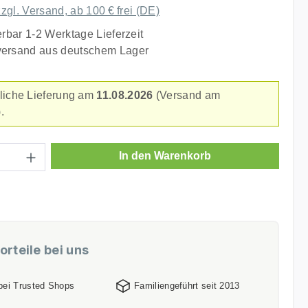
zzgl. Versand, ab 100 € frei (DE)
erbar 1-2 Werktage Lieferzeit
versand aus deutschem Lager
liche Lieferung am
11.08.2026
(Versand am
.
Anzahl: Gib den gewünschten Wert ein ode
In den Warenkorb
orteile bei uns
 bei Trusted Shops
Familiengeführt seit 2013