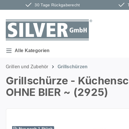
30 Tage Rückgaberecht
m Hauptinhalt springen
Zur Suche springen
Zur Hauptnavigation springen
Alle Kategorien
Grillen und Zubehör
Grillschürzen
Grillschürze - Küchens
OHNE BIER ~ (2925)
Bildergalerie überspringen
Nur noch 1 Stück