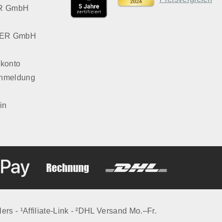
VER GmbH
LVER GmbH
konto
Anmeldung
in
lers - ¹Affiliate-Link - ²DHL Versand Mo.–Fr.