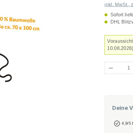
inkl. MwSt., 
Sofort lief
DHL Blitz
Voraussicht
10.08.2026)
Produkt 
Deine V
4,9/5