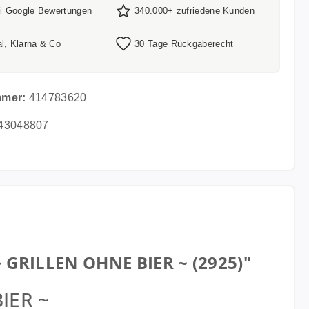
ei Google Bewertungen
340.000+ zufriedene Kunden
l, Klarna & Co
30 Tage Rückgaberecht
mmer:
414783620
43048807
~ GRILLEN OHNE BIER ~ (2925)"
IER ~