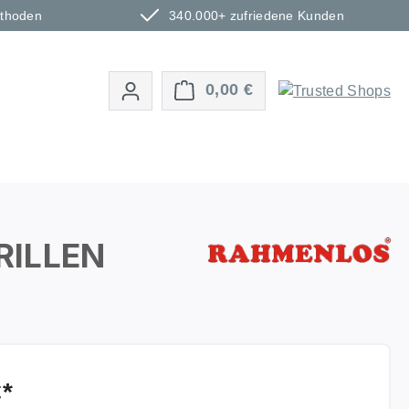
ethoden
340.000+ zufriedene Kunden
Warenkorb enthält 0 P
0,00 €
GRILLEN
€*