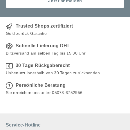
Jetzt anmelden
Grillhandschuhe (bis 800 °C) Rezeptbuch mit Ideen
für Anfänger & Profis ✅ Extrem langlebig &
nachhaltig Wokpfannen aus Gusseisen sind für die
Ewigkeit gemacht - bei richtiger Pflege begleitet dich
Trusted Shops zertifiziert
dieser Wok ein Leben lang. Jetzt Wok kaufen &
Geld zurück Garantie
authentischen Geschmack erleben - egal ob auf dem
Grill oder in der Küche! Lieferung: Gusseisen Wok
Schnelle Lieferung DHL
Pfanne - 36 Grillhandschuhe Edelstahl Ringreiniger
Blitzversand am selben Tag bis 15:30 Uhr
30 Tage Rückgaberecht
Unbenutzt innerhalb von 30 Tagen zurücksenden
Persönliche Beratung
Sie erreichen uns unter 05073-6752956
Service-Hotline