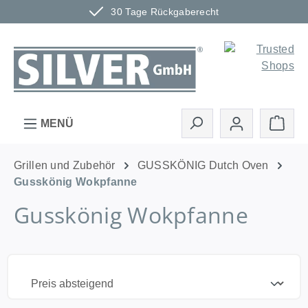
30 Tage Rückgaberecht
Zum Hauptinhalt springen
Ware
MENÜ
Grillen und Zubehör
GUSSKÖNIG Dutch Oven
Gusskönig Wokpfanne
Gusskönig Wokpfanne