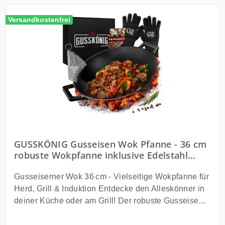
Versandkostenfrei
GUSSKÖNIG Gusseisen Wok Pfanne - 36 cm
robuste Wokpfanne inklusive Edelstahl
Ringreiniger & Grillhandschuhe
Gusseiserner Wok 36 cm - Vielseitige Wokpfanne für
Herd, Grill & Induktion Entdecke den Alleskönner in
deiner Küche oder am Grill! Der robuste Gusseisen
Wok von Gusskönig eignet sich perfekt für jedes
Kochabenteuer - egal ob auf dem Gasherd,