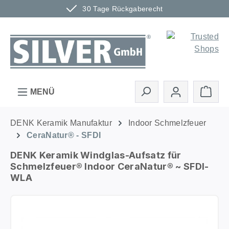
30 Tage Rückgaberecht
Zum Hauptinhalt springen
Ware
MENÜ
DENK Keramik Manufaktur
Indoor Schmelzfeuer
CeraNatur® - SFDI
DENK Keramik Windglas-Aufsatz für
Schmelzfeuer® Indoor CeraNatur® ~ SFDI-
WLA
Bildergalerie überspringen