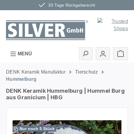
30 Tage Rückgaberecht
Zum Hauptinhalt springen
Ware
MENÜ
DENK Keramik Manufaktur
Tierschutz
Hummelburg
DENK Keramik Hummelburg | Hummel Burg
aus Granicium | HBG
Bildergalerie überspringen
Nur noch 5 Stück