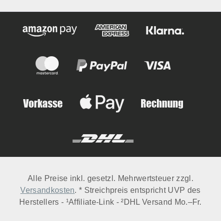
Alle Preise inkl. gesetzl. Mehrwertsteuer zzgl.
Versandkosten
. * Streichpreis entspricht UVP des
Herstellers - ¹Affiliate-Link - ²DHL Versand Mo.–Fr.